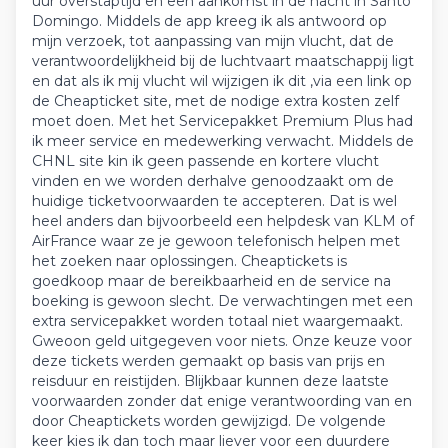
uur overstaptijd en een aankomst in de nacht in Santo
Domingo. Middels de app kreeg ik als antwoord op
mijn verzoek, tot aanpassing van mijn vlucht, dat de
verantwoordelijkheid bij de luchtvaart maatschappij ligt
en dat als ik mij vlucht wil wijzigen ik dit ,via een link op
de Cheapticket site, met de nodige extra kosten zelf
moet doen. Met het Servicepakket Premium Plus had
ik meer service en medewerking verwacht. Middels de
CHNL site kin ik geen passende en kortere vlucht
vinden en we worden derhalve genoodzaakt om de
huidige ticketvoorwaarden te accepteren. Dat is wel
heel anders dan bijvoorbeeld een helpdesk van KLM of
AirFrance waar ze je gewoon telefonisch helpen met
het zoeken naar oplossingen. Cheaptickets is
goedkoop maar de bereikbaarheid en de service na
boeking is gewoon slecht. De verwachtingen met een
extra servicepakket worden totaal niet waargemaakt.
Gweoon geld uitgegeven voor niets. Onze keuze voor
deze tickets werden gemaakt op basis van prijs en
reisduur en reistijden. Blijkbaar kunnen deze laatste
voorwaarden zonder dat enige verantwoording van en
door Cheaptickets worden gewijzigd. De volgende
keer kies ik dan toch maar liever voor een duurdere