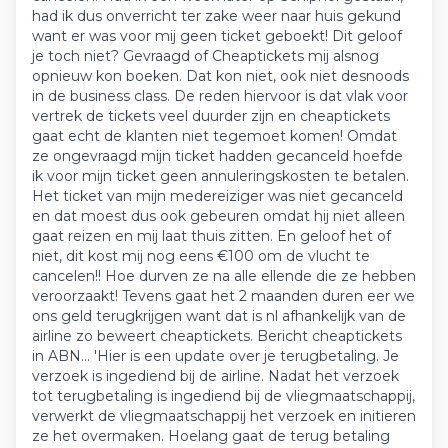
had ik dus onverricht ter zake weer naar huis gekund
want er was voor mij geen ticket geboekt! Dit geloof
je toch niet? Gevraagd of Cheaptickets mij alsnog
opnieuw kon boeken. Dat kon niet, ook niet desnoods
in de business class. De reden hiervoor is dat vlak voor
vertrek de tickets veel duurder zijn en cheaptickets
gaat echt de klanten niet tegemoet komen! Omdat
ze ongevraagd mijn ticket hadden gecanceld hoefde
ik voor mijn ticket geen annuleringskosten te betalen.
Het ticket van mijn medereiziger was niet gecanceld
en dat moest dus ook gebeuren omdat hij niet alleen
gaat reizen en mij laat thuis zitten. En geloof het of
niet, dit kost mij nog eens €100 om de vlucht te
cancelen!! Hoe durven ze na alle ellende die ze hebben
veroorzaakt! Tevens gaat het 2 maanden duren eer we
ons geld terugkrijgen want dat is nl afhankelijk van de
airline zo beweert cheaptickets. Bericht cheaptickets
in ABN... 'Hier is een update over je terugbetaling. Je
verzoek is ingediend bij de airline. Nadat het verzoek
tot terugbetaling is ingediend bij de vliegmaatschappij,
verwerkt de vliegmaatschappij het verzoek en initieren
ze het overmaken. Hoelang gaat de terug betaling