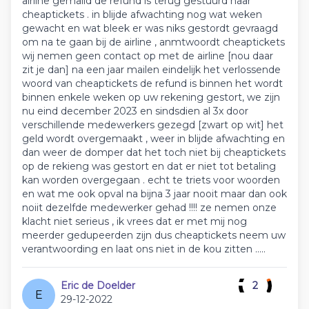
airline gemaild de refund is terug gestuurd naar
cheaptickets . in blijde afwachting nog wat weken
gewacht en wat bleek er was niks gestordt gevraagd
om na te gaan bij de airline , anmtwoordt cheaptickets
wij nemen geen contact op met de airline [nou daar
zit je dan] na een jaar mailen eindelijk het verlossende
woord van cheaptickets de refund is binnen het wordt
binnen enkele weken op uw rekening gestort, we zijn
nu eind december 2023 en sindsdien al 3x door
verschillende medewerkers gezegd [zwart op wit] het
geld wordt overgemaakt , weer in blijde afwachting en
dan weer de domper dat het toch niet bij cheaptickets
op de rekieng was gestort en dat er niet tot betaling
kan worden overgegaan . echt te triets voor woorden
en wat me ook opval na bijna 3 jaar nooit maar dan ook
noiit dezelfde medewerker gehad !!!! ze nemen onze
klacht niet serieus , ik vrees dat er met mij nog
meerder gedupeerden zijn dus cheaptickets neem uw
verantwoording en laat ons niet in de kou zitten .....
Eric de Doelder
2
E
29-12-2022