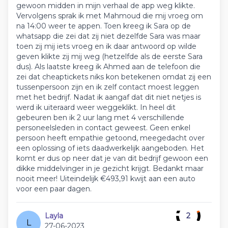
gewoon midden in mijn verhaal de app weg klikte.
Vervolgens sprak ik met Mahmoud die mij vroeg om
na 14:00 weer te appen. Toen kreeg ik Sara op de
whatsapp die zei dat zij niet dezelfde Sara was maar
toen zij mij iets vroeg en ik daar antwoord op wilde
geven klikte zij mij weg (hetzelfde als de eerste Sara
dus). Als laatste kreeg ik Ahmed aan de telefoon die
zei dat cheaptickets niks kon betekenen omdat zij een
tussenpersoon zijn en ik zelf contact moest leggen
met het bedrijf. Nadat ik aangaf dat dit niet netjes is
werd ik uiteraard weer weggeklikt. In heel dit
gebeuren ben ik 2 uur lang met 4 verschillende
personeelsleden in contact geweest. Geen enkel
persoon heeft empathie getoond, meegedacht over
een oplossing of iets daadwerkelijk aangeboden. Het
komt er dus op neer dat je van dit bedrijf gewoon een
dikke middelvinger in je gezicht krijgt. Bedankt maar
nooit meer! Uiteindelijk €493,91 kwijt aan een auto
voor een paar dagen.
Layla
2
L
27-06-2023