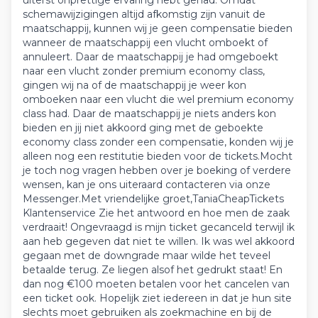
uiterst onprettige ervaring hebt gehad. Omdat
schemawijzigingen altijd afkomstig zijn vanuit de
maatschappij, kunnen wij je geen compensatie bieden
wanneer de maatschappij een vlucht omboekt of
annuleert. Daar de maatschappij je had omgeboekt
naar een vlucht zonder premium economy class,
gingen wij na of de maatschappij je weer kon
omboeken naar een vlucht die wel premium economy
class had. Daar de maatschappij je niets anders kon
bieden en jij niet akkoord ging met de geboekte
economy class zonder een compensatie, konden wij je
alleen nog een restitutie bieden voor de tickets.​ Mocht
je toch nog vragen hebben over je boeking of verdere
wensen, kan je ons uiteraard contacteren via onze
Messenger.​ Met vriendelijke groet,​ TaniaCheapTickets
Klantenservice Zie het antwoord en hoe men de zaak
verdraait! Ongevraagd is mijn ticket gecanceld terwijl ik
aan heb gegeven dat niet te willen. Ik was wel akkoord
gegaan met de downgrade maar wilde het teveel
betaalde terug. Ze liegen alsof het gedrukt staat! En
dan nog €100 moeten betalen voor het cancelen van
een ticket ook. Hopelijk ziet iedereen in dat je hun site
slechts moet gebruiken als zoekmachine en bij de