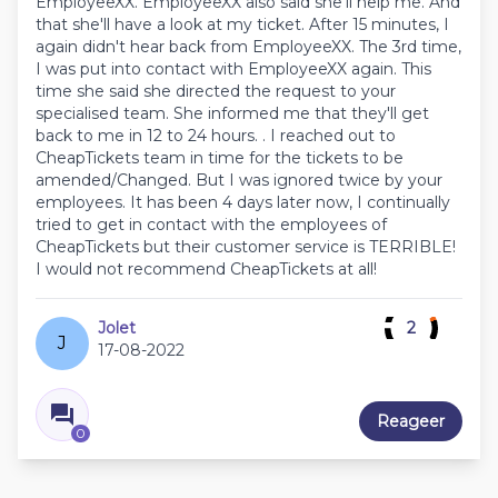
EmployeeXX. EmployeeXX also said she'll help me. And
that she'll have a look at my ticket. After 15 minutes, I
again didn't hear back from EmployeeXX. The 3rd time,
I was put into contact with EmployeeXX again. This
time she said she directed the request to your
specialised team. She informed me that they'll get
back to me in 12 to 24 hours. . I reached out to
CheapTickets team in time for the tickets to be
amended/Changed. But I was ignored twice by your
employees. It has been 4 days later now, I continually
tried to get in contact with the employees of
CheapTickets but their customer service is TERRIBLE!
I would not recommend CheapTickets at all!
Jolet
2
J
17-08-2022
Reageer
0