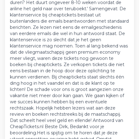
duren? Het duurt ongeveer 8-10 weken voordat de
ariline het geld naar over teruboekt.' Samengevat: De
klantenservice bij cheaptickets bestaat uit
buitenlanders die emails beantwoorden met standaard
berichten. Ze lezen niet eens de emailgeschiedenis
van eerdere emails die wel in hun antwoord staat. De
klantenservice is zo slecht dat je het geen
klantenservice mag noemen. Toen al lang bekend was
dat de vliegmaatschappij geen premium economy
meer vliegt, waren deze tickets nog gewoon te
boeken bij cheaptickets. Ze verkopen tickets die niet
eens bestaan in de hoop door deze oplichting te
kunnen verdienen. Bij cheaptickets staat slechts één
ding hoog in het vaandel en dat is de klant op te
lichten! De schade voor ons is groot aangezien onze
vakantie niet meer door kan gaan. We gaan kijken of
we succes kunnen hebben bij een eventuele
rechtszaak. Hopelijk hebben lezers wat aan deze
review en boeken rechtstreeks bij de maatschappij.
Dat scheelt heel veel geld en ellende! Antwoord van
CheapTickets.nl Beste Dirk, Bedankt voor je
beoordeling.​ Het is spijtig om te horen dat je deze