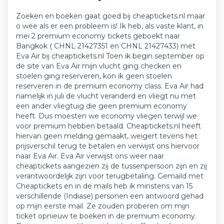
Zoeken en boeken gaat goed bij cheaptickets.nl maar
o wee als er een probleem is! Ik heb, als vaste klant, in
mei 2 premium economy tickets geboekt naar
Bangkok ( CHNL 21427351 en CHNL 21427433) met
Eva Air bij cheaptickets.nl Toen ik begin september op
de site van Eva Air mijn vlucht ging checken en
stoelen ging reserveren, kon ik geen stoelen
reserveren in de premium economy class. Eva Air had
namelijk in juli de vlucht veranderd en vliegt nu met
een ander vliegtuig die geen premium economy
heeft. Dus moesten we economy vliegen terwijl we
voor premium hebben betaald. Cheaptickets.nl heeft
hiervan geen melding gemaakt, weigert tevens het
prijsverschil terug te betalen en verwijst ons hiervoor
naar Eva Air. Eva Air verwijst ons weer naar
cheaptickets aangezien zij de tussenpersoon zijn en zij
verantwoordelijk zijn voor terugbetaling. Gemaild met
Cheaptickets en in de mails heb ik minstens van 15
verschillende (Indiase) personen een antwoord gehad
op mijn eerste mail. Ze zouden proberen om mijn
ticket opnieuw te boeken in de premium economy.