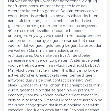
Dat was onmogelijk want het betreffende vliegtuig
heeft geen premium meer hetgeen ik ze ook
meerdere keren heb gemeld! De klantenservice van
cheaptickets is werkelijk zo onvoorstelbaar slecht en
dan druk ik me netjes uit. Ik heb ze op het laatst
gesmeekt om mij niet meer te mailen na ongeveer
40 e-mails met dezelfde inhoud te hebben
ontvangen. Anyways, we moesten het accepteren en
zouden dus economy vliegen en namen het maar
voor lief dat we geen geld terug kregen. Later zouden
we wel een Claim indienen middels onze
rechtsbijstand. Op de site van Eva Air de stoelen
gereserveerd en verder zo gelaten. Anderhalve week
voor vertrek nog even mijn vlucht gecheckt bij Eva Air.
Mijn vlucht was niet te vinden! This flight is no longer
active, stond er. Cheaptickets weer gemaild, geen
antwoord dus via de chat contact gemaakt. Wat
bleek? Zonder mij in te lichten, had cheaptickets mijn
vlucht gecanceld omdat ze geen nieuw premium
economy voor mij konden boeken en dat zonder mij
hiervan in te lichten. Dit terwijl ik meerdere keren in de
mails heb aangegeven dat ik mijn boeking niet wilde
cancelen! Had ik een week later op Schiphol gestaan,