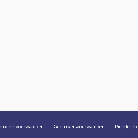
emene Voorwaarden
Gebruikersvoorwaarden
Richtlijnen