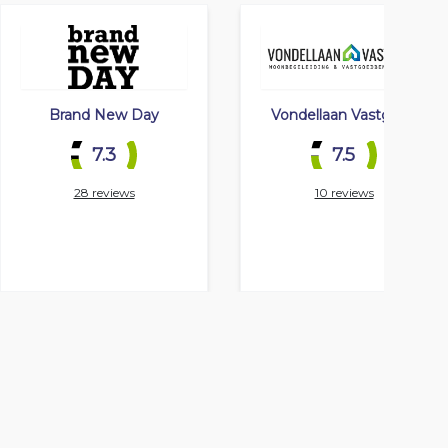
Brand New Day
Vondellaan Vastgoed
7.3
7.5
28 reviews
10 reviews