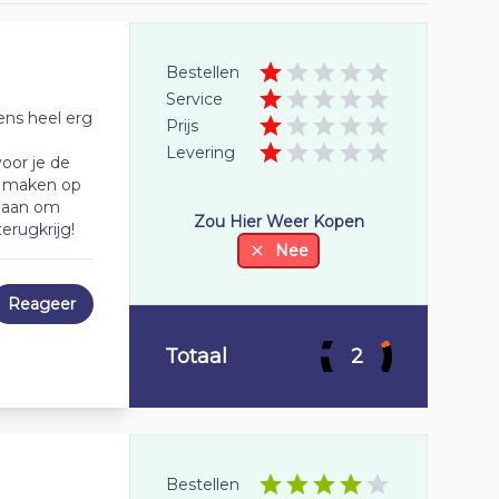
Bestellen
Service
iens heel erg
Prijs
Levering
oor je de
s maken op
egaan om
Zou Hier Weer Kopen
erugkrijg!
Nee
Reageer
Totaal
2
Bestellen