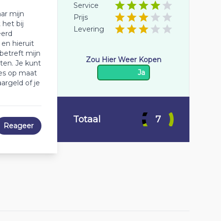
Service
aar mijn
Prijs
 het bij
Levering
eerd
en hieruit
betreft mijn
Zou Hier Weer Kopen
aten. Je kunt
Ja
ies op maat
argeld of je
Totaal
7
Reageer