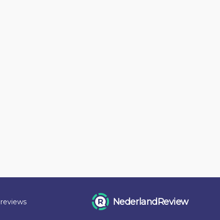
NederlandReview
 reviews