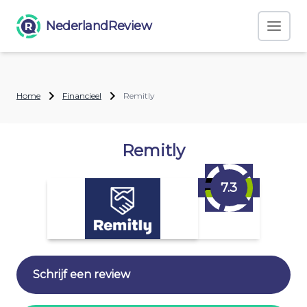
NederlandReview
Home
Financieel
Remitly
Remitly
7.3
Schrijf een review