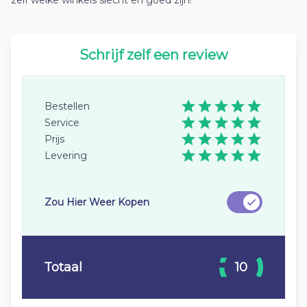
zelf welke winkels slecht en goed zijn!
Schrijf zelf een review
Bestellen
Service
Prijs
Levering
Zou Hier Weer Kopen
Totaal
10