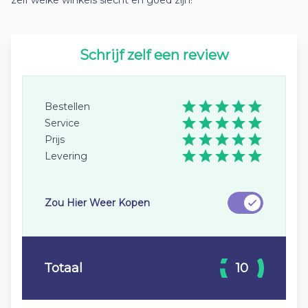
zelf welke winkels slecht en goed zijn!
Schrijf zelf een review
Bestellen
Service
Prijs
Levering
Zou Hier Weer Kopen
Totaal
10