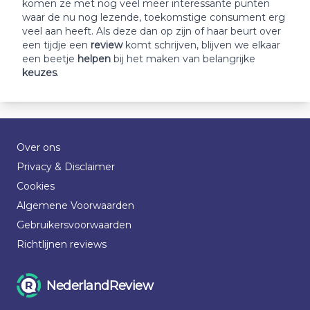
komen ze met nog veel meer interessante punten
waar de nu nog lezende, toekomstige consument erg
veel aan heeft. Als deze dan op zijn of haar beurt over
een tijdje een
review
komt schrijven, blijven we elkaar
een beetje
helpen
bij het maken van belangrijke
keuzes
.
Over ons
Privacy & Disclaimer
Cookies
Algemene Voorwaarden
Gebruikersvoorwaarden
Richtlijnen reviews
NederlandReview