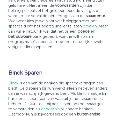
vergelijken, want iedereen wilt natuurlijk meer uit zijn
geld halen. Niet alleen de
voorwaarden
zijn dan
belangrijk, zoals of het geld een periode vastgezet
wordt, maar vooral de percentages van de
spaarrente
.
Wie weet kies je wel voor wat
beleggen
met het
spaargeld om het bedrag sneller te laten
groeien
. Maar
dan wil je natuurlijk wel dat het bij een
goede
en
betrouwbare
bank gebeurt, want je wilt zo min
mogelijk risico’s lopen. Je moet het natuurlijk zowel
veilig
als
slim
aanpakken.
Binck Sparen
Binck
is een van de banken die spaarrekeningen aan
biedt. Geld sparen bij hun werkt alleen net even anders
dan je waarschijnlijk gewend bent. Als klant maak je bij
hun een account aan van waaruit je het spaarproces
beheert. Je kunt daarbij ook kiezen om het spaargeld
te verspreiden als
deposito’s
bij andere banken.
Daardoor kun je bijvoorbeeld ook een
buitenlandse