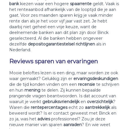
bank
kiezen waar een hogere
spaarrente
geldt. Vaak is
het renteaanbod afhankelijk van de looptijd die je aan
gaat. Voor zes maanden sparen krijg je vaak minder
rente dan als je het voor vijf jaar vast zet. Je hebt
daarbij niet geheel een vrije keuze, want de
deelnemende banken aan dit plan zijn door Binck
geselecteerd. Al die banken hebben ongeveer
dezelfde
depositogarantiestelsel richtlijnen
als in
Nederland.
Reviews sparen van ervaringen
Mooie beloftes lezen is een ding, maar worden ze ook
waar gemaakt? Gelukkig zijn er
ervaringsdeskundigen
die de tijd konden vinden om een
recensie
te schrijven
en hun
mening
te delen. Zij kunnen bepaalde
prangende vragen beantwoorden. Is dat account van
waaruit je werkt
gebruiksvriendelijk
en
overzichtelijk
?
Waren die
rentepercentages
echt zo
aantrekkelijk
als
beweerd wordt? Is er contact geweest met Binck en
zo ja, was het
advies
professioneel? Zou je deze
nieuwe manier van sparen
aanraden
? En wie weet