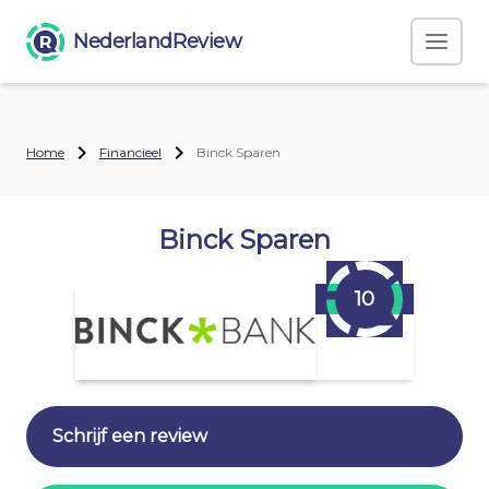
NederlandReview
Home
Financieel
Binck Sparen
Binck Sparen
10
Schrijf een review