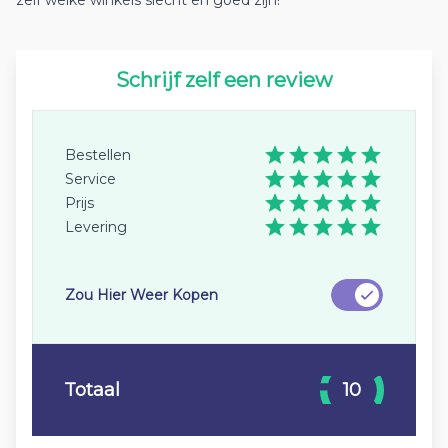
zelf welke winkels slecht en goed zijn!
Schrijf zelf een review
Bestellen
Service
Prijs
Levering
Zou Hier Weer Kopen
Totaal
10