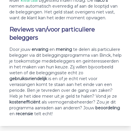
ieder
kwartaal
bijgesteld indien nodig. De
risico’s
nemen automatisch evenredig af aan de looptijd van
de beleggingen. Het geld staat overigens niet vast,
want de klant kan het ieder moment opvragen.
Reviews van/voor particuliere
beleggers
Door jouw
ervaring
en
mening
te delen als particuliere
belegger via dit beleggingsprogramma van Binck, help
je toekomstige medebeleggers en geïnteresseerden
in het maken van hun keuze. Zij willen bijvoorbeeld
weten of die beleggingssite echt zo
gebruiksvriendelijk
is en of je echt niet voor
verrassingen komt te staan aan het einde van een
periode. Ben je tevreden over de gang van zaken?
Heb je het idee meer uit je geld te halen? Vond je ze
kostenefficiënt
als vermogensbeheerder? Zou je dit
programma aanraden aan anderen? Jouw
beoordeling
en
recensie
telt echt!