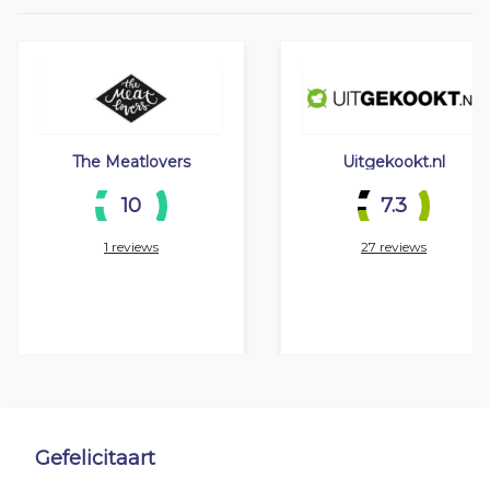
The Meatlovers
Uitgekookt.nl
10
7.3
1 reviews
27 reviews
Gefelicitaart