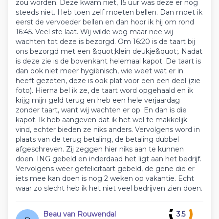
zou worden. Deze kwam niet, 15 uur was deze er nog
steeds niet. Heb toen zelf moeten bellen. Dan moet ik
eerst de vervoeder bellen en dan hoor ik hij om rond
16:45. Veel ste laat. Wij wilde weg maar nee wij
wachten tot deze is bezorgd. Om 16:20 is de taart bij
ons bezorgd met een &quot;klein deukje&quot;. Nadat
is deze zie is de bovenkant helemaal kapot. De taart is
dan ook niet meer hygiënisch, wie weet wat er in
heeft gezeten, deze is ook plat voor een een deel (zie
foto). Hierna bel ik ze, de taart word opgehaald en ik
krijg mijn geld terug en heb een hele verjaardag
zonder taart, want wij wachten er op. En dan is die
kapot. Ik heb aangeven dat ik het wel te makkelijk
vind, echter bieden ze niks anders. Vervolgens word in
plaats van de terug betaling, de betaling dubbel
afgeschreven. Zij zeggen hier niks aan te kunnen
doen. ING gebeld en inderdaad het ligt aan het bedrijf.
Vervolgens weer gefelicitaart gebeld, de gene die er
iets mee kan doen is nog 2 weken op vakantie. Echt
waar zo slecht heb ik het niet veel bedrijven zien doen.
Beau van Rouwendal
3.5