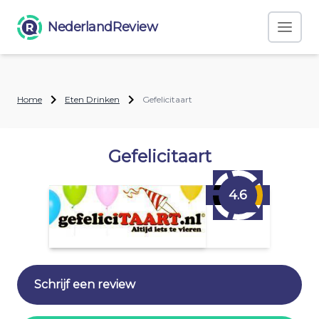
NederlandReview
Home
Eten Drinken
Gefelicitaart
Gefelicitaart
4.6
Schrijf een review