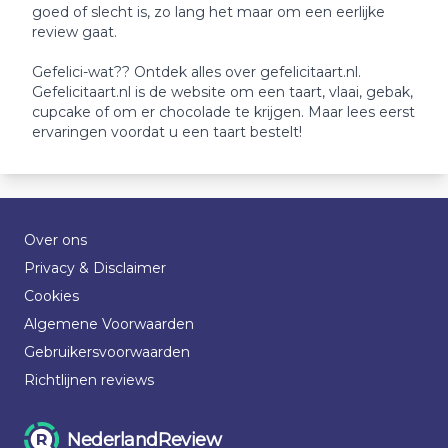
goed of slecht is, zo lang het maar om een eerlijke
review gaat.
Gefelici-wat?? Ontdek alles over gefelicitaart.nl.
Gefelicitaart.nl is de website om een taart, vlaai, gebak,
cupcake of om er chocolade te krijgen. Maar lees eerst
ervaringen voordat u een taart bestelt!
Over ons
Privacy & Disclaimer
Cookies
Algemene Voorwaarden
Gebruikersvoorwaarden
Richtlijnen reviews
NederlandReview