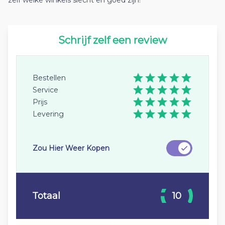
zelf welke winkels slecht en goed zijn!
Schrijf zelf een review
Bestellen
Service
Prijs
Levering
Zou Hier Weer Kopen
Totaal
10