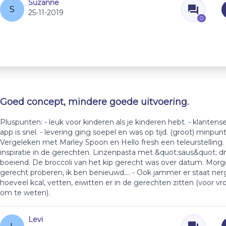
Suzanne
S
25-11-2019
0
Goed concept, mindere goede uitvoering.
Pluspunten: - leuk voor kinderen als je kinderen hebt. - klantense
app is snel. - levering ging soepel en was op tijd. (groot) minpunt:
Vergeleken met Marley Spoon en Hello fresh een teleurstelling.
inspiratie in de gerechten. Linzenpasta met &quot;saus&quot; d
boeiend. De broccoli van het kip gerecht was over datum. Mor
gerecht proberen, ik ben benieuwd.... - Ook jammer er staat ne
hoeveel kcal, vetten, eiwitten er in de gerechten zitten (voor vr
om te weten).
Levi