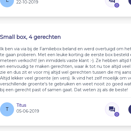
L
22-10-2019
0
Small box, 4 gerechten
Ik ben via via bij de Familiebox beland en werd overtuigd om he
te gaan proberen. Met een leuke korting de eerste box besteld
meteen verkocht! (en inmiddels vaste klant :-). Ze hebben altijd 
en eenvoudig te maken gerechten, waar ik tot nu toe altijd veel v
zie en dus zit er voor mij altijd wel gerechten tussen die mij aa
Altijd lekker veel groente (en vers). Ik vind het zelf moeilijk om v
verschillende groente's te gebruiken en weet nooit zo goed wa
bij een gerecht past of samen gaat. Dat weten zij als de beste!
Titus
T
05-06-2019
0