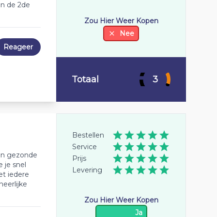
an de 2de
Zou Hier Weer Kopen
Nee
Reageer
Totaal
3
Bestellen
Service
 en gezonde
Prijs
 je snel
Levering
et iedere
eerlijke
Zou Hier Weer Kopen
Ja