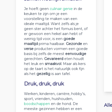
Je hoeft geen
culinair genie
in de
keuken te zijn om je een
voorstelling te maken van een
ideale maaltijd. Want zelfs als je
geen ster achter het fornuis bent, of
er gewoon een hekel aan hebt of
weinig tijd voor, is een
goede
maaltijd
prima haalbaar.
Gezonde
en
verse
producten vormen een goede
basis bij zelfs de meest
eenvoudige
gerechten.
Gevarieerd
eten houdt
het leuk en
smaakvol
. Maar als kers
op de taart is het natuurlijk ook fijn
als het
gezellig
is aan tafel.
Druk, druk, druk
Werken, kinderen, carrière, hobby’s,
sport, vrienden, huishouden,
boodschappen
en de hond. De
All
meeste gezinnen hebben er een