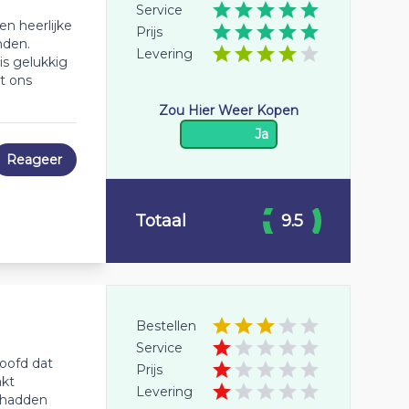
Service
en heerlijke
Prijs
nden.
Levering
is gelukkig
t ons
Zou Hier Weer Kopen
Ja
Reageer
Totaal
9.5
Bestellen
Service
oofd dat
Prijs
akt
Levering
n hadden