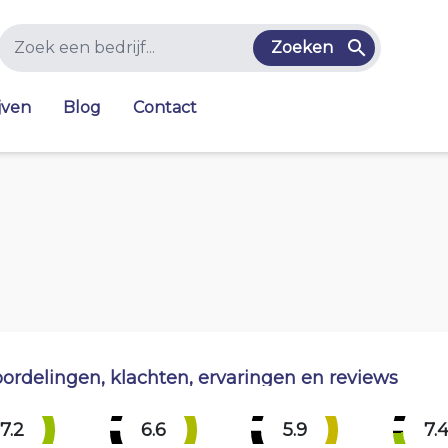
Zoeken
jven
Blog
Contact
ordelingen, klachten, ervaringen en reviews
7.2
6.6
5.9
7.