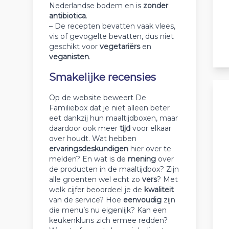
Nederlandse bodem en is
zonder
antibiotica
.
– De recepten bevatten vaak vlees,
vis of gevogelte bevatten, dus niet
geschikt voor
vegetariërs
en
veganisten
.
Smakelijke recensies
Op de website beweert De
Familiebox dat je niet alleen beter
eet dankzij hun maaltijdboxen, maar
daardoor ook meer
tijd
voor elkaar
over houdt. Wat hebben
ervaringsdeskundigen
hier over te
melden? En wat is de
mening
over
de producten in de maaltijdbox? Zijn
alle groenten wel echt zo
vers
? Met
welk cijfer beoordeel je de
kwaliteit
van de service? Hoe
eenvoudig
zijn
die menu’s nu eigenlijk? Kan een
keukenkluns zich ermee redden?