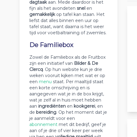
dagtaak
aan. Mede daardoor is het
fijn als het avondeten
snel
en
gemakkelijk
op tafel kan staan. Het
liefst dat alles binnen een uur op
tafel staat, want daarna is het weer
tijd voor voetbaltraining of zwemles.
De Familiebox
Zowel de Familiebox als de Fruitbox
zijn een initiatief van
Bilder & De
Clercq
. Op hun website kun je drie
weken vooruit kijken met wat er op
een
menu
staat. Per maaltijd staat
een korte omschrijving en is
aangegeven wat je in de box krijgt,
wat je zelf al in huis moet hebben
aan
ingrediënten
en
kookgerei
, en
de
bereiding
. Op het moment dat je
je aanmeldt voor een
abonnement
met dit bedrijf, geef je
aan of je drie of vier keer per week
via hen een
volledige maaltijd
wilt