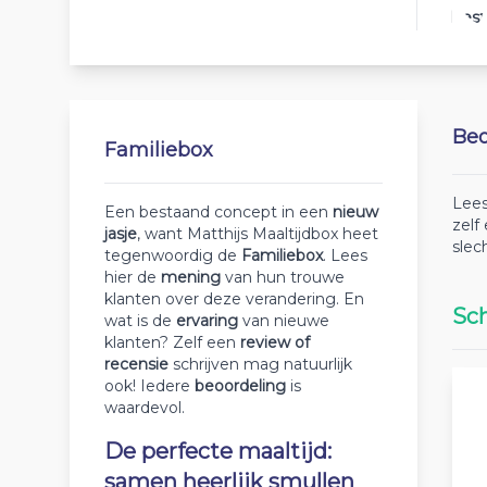
Best
Beo
Familiebox
Lees
Een bestaand concept in een
nieuw
zelf
jasje
, want Matthijs Maaltijdbox heet
slec
tegenwoordig de
Familiebox
. Lees
hier de
mening
van hun trouwe
klanten over deze verandering. En
Sch
wat is de
ervaring
van nieuwe
klanten? Zelf een
review of
recensie
schrijven mag natuurlijk
ook! Iedere
beoordeling
is
waardevol.
De perfecte maaltijd:
samen heerlijk smullen