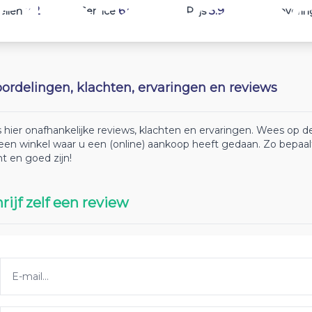
7.2
6.6
5.9
ellen
Service
Prijs
Leverin
ordelingen, klachten, ervaringen en reviews
 hier onafhankelijke reviews, klachten en ervaringen. Wees op
 een winkel waar u een (online) aankoop heeft gedaan. Zo bepaa
ht en goed zijn!
rijf zelf een review