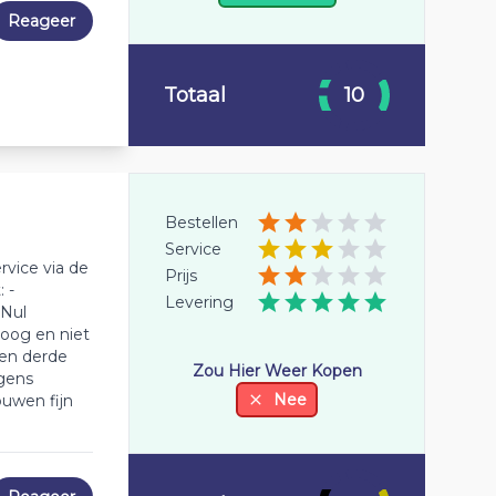
Reageer
Totaal
10
Bestellen
Service
rvice via de
Prijs
 -
Levering
 Nul
roog en niet
gen derde
Zou Hier Weer Kopen
rgens
Nee
ouwen fijn