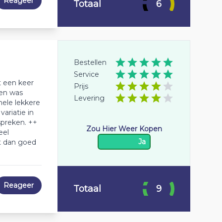
Reageer
Totaal
6
Bestellen
Service
t een keer
Prijs
 en was
Levering
hele lekkere
ariatie in
nspreken. ++
Zou Hier Weer Kopen
eel
Ja
t dan goed
Reageer
Totaal
9