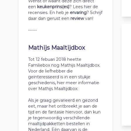
Wenst of waant deze zich direct
een
keukenprins(es)
? Lees hier de
recensies. En heb je
ervaring
? Schrijf
daar dan gerust een
review
van!
------
Mathijs Maaltijdbox
Tot 12 febuari 2018 heette
Familiebox nog Mathijs Maaltijdbox.
Voor de liefhebber die
geïnteresseerd is in een stukje
geschiedenis, hier meer informatie
over Mathijs Maaltijdbox:
Als je graag gevarieerd en gezond
eet, maar het ontbreekt je aan de
tijd en de fantasie hiervoor, dan kun
je tegenwoordig verschillende
maaltijdpakketten bestellen in
Nederland. Eén daarvan is de