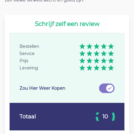
zelf welke winkels slecht en goed zijn!
Schrijf zelf een review
Bestellen
Service
Prijs
Levering
Zou Hier Weer Kopen
Totaal
10