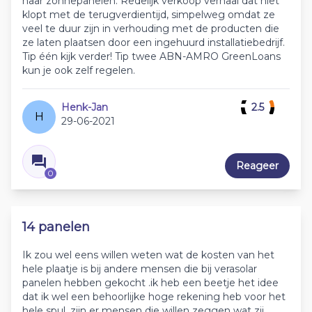
naar zonnepanelen. Redelijk verkoop verhaal dat niet
klopt met de terugverdientijd, simpelweg omdat ze
veel te duur zijn in verhouding met de producten die
ze laten plaatsen door een ingehuurd installatiebedrijf.
Tip één kijk verder! Tip twee ABN-AMRO GreenLoans
kun je ook zelf regelen.
Henk-Jan
2.5
H
29-06-2021
Reageer
0
14 panelen
Ik zou wel eens willen weten wat de kosten van het
hele plaatje is bij andere mensen die bij verasolar
panelen hebben gekocht .ik heb een beetje het idee
dat ik wel een behoorlijke hoge rekening heb voor het
hele spul .zijn er mensen die willen zeggen wat zij