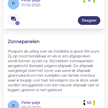
Peter patje
8
P
10-02-2020
Reageer
0
Zonnepanelen
Pluspunt de uitleg over de installatie is goed. Min punt.
Zij zijn nooit bereikbaar en als er iets afgesproken
wordt komen zij niet na. Wij hebben zonnepanelen
aangekocht /betaald volgens afspraak .De afspraak
vastgelegd ,toen het zover was werd de afspraak
geannuleerd ivm het overlijden van familie monteur
waar ik begrijp voor had. Vervolgens zou ik deze week
worden teruggebeld voor een nieuwe afspraak vast te
leggen, gisteren is niet gebeurd .
Peter patje
5.5
P
05-02-2020