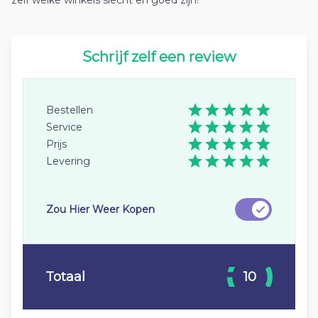
zelf welke winkels slecht en goed zijn!
Schrijf zelf een review
Bestellen
Service
Prijs
Levering
Zou Hier Weer Kopen
Totaal
10