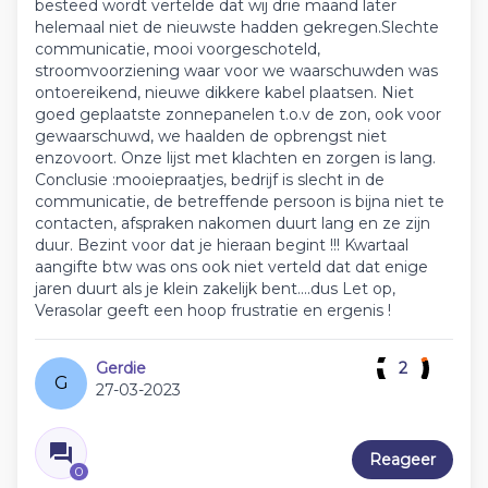
besteed wordt vertelde dat wij drie maand later
helemaal niet de nieuwste hadden gekregen.Slechte
communicatie, mooi voorgeschoteld,
stroomvoorziening waar voor we waarschuwden was
ontoereikend, nieuwe dikkere kabel plaatsen. Niet
goed geplaatste zonnepanelen t.o.v de zon, ook voor
gewaarschuwd, we haalden de opbrengst niet
enzovoort. Onze lijst met klachten en zorgen is lang.
Conclusie :mooiepraatjes, bedrijf is slecht in de
communicatie, de betreffende persoon is bijna niet te
contacten, afspraken nakomen duurt lang en ze zijn
duur. Bezint voor dat je hieraan begint !!! Kwartaal
aangifte btw was ons ook niet verteld dat dat enige
jaren duurt als je klein zakelijk bent....dus Let op,
Verasolar geeft een hoop frustratie en ergenis !
Gerdie
2
G
27-03-2023
Reageer
0