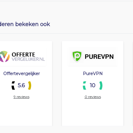
eren bekeken ook
Offertevergelijker
PureVPN
5.6
10
9 reviews
0 reviews