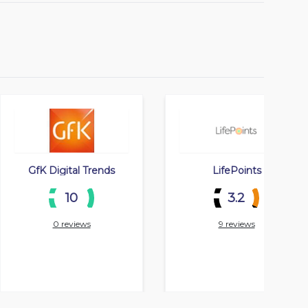
GfK Digital Trends
LifePoints
10
3.2
0 reviews
9 reviews