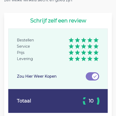
zelf welke winkels slecht en goed zijn!
Schrijf zelf een review
Bestellen
Service
Prijs
Levering
Zou Hier Weer Kopen
Totaal
10