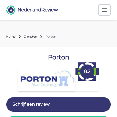
NederlandReview
Home
Diensten
Porton
Porton
8.2
Schrijf een review