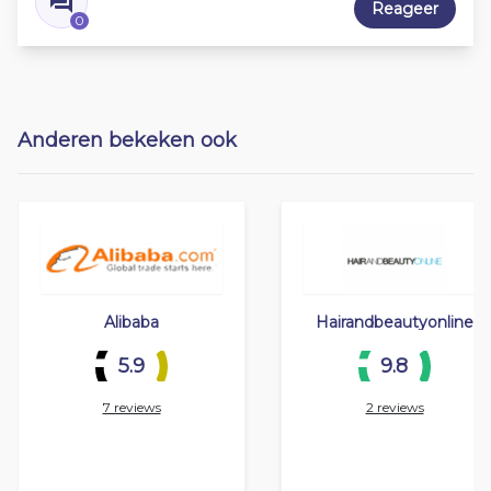
Reageer
0
Anderen bekeken ook
Alibaba
Hairandbeautyonline
5.9
9.8
7 reviews
2 reviews