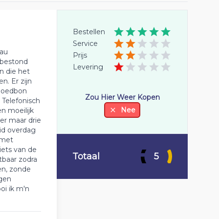
Bestellen
Service
eau
Prijs
r bestond
Levering
n die het
n. Er zijn
egoedbon
Zou Hier Weer Kopen
. Telefonisch
Nee
n moeilijk
er maar drie
id overdag
 met
iets van de
Totaal
5
htbaar zodra
en, zonde
igen
oi ik m'n