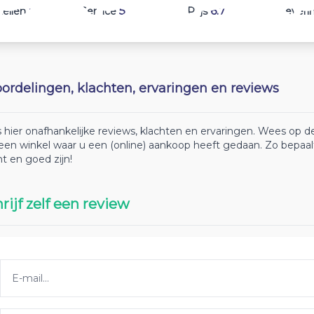
8
5.3
6.7
tellen
Service
Prijs
Leveri
ordelingen, klachten, ervaringen en reviews
 hier onafhankelijke reviews, klachten en ervaringen. Wees op
 een winkel waar u een (online) aankoop heeft gedaan. Zo bepaa
ht en goed zijn!
rijf zelf een review