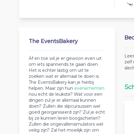
Bes
Beo
The EventsBakery
Lees
Af en toe wil je er gewoon even uit
zelf
om iets spannends te gaan doen.
slec
Het is echter lastig om uit te
zoeken wat er allemaal te doen is.
The EventsBakery kan je hierbij
Sch
helpen. Maar zijn hun
evenementen
nou echt de leukste? Wat voor een
dingen zul je er allemaal kunnen
doen? Zullen die slipcursussen wel
goed georganiseerd zijn? Zul je echt
bij ze kunnen leren boogschieten?
Zullen die ongevallensimulators wel
veilig zijn? Zal het moeilijk zijn om