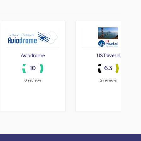
Aviodrome
USTravel.nl
10
6.3
0 reviews
2 reviews