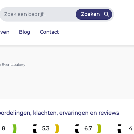
Zoeken
jven
Blog
Contact
e Eventsbakery
ordelingen, klachten, ervaringen en reviews
8
5.3
6.7
4