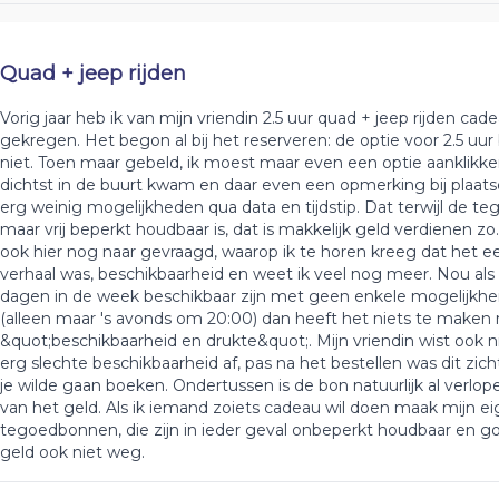
Quad + jeep rijden
Vorig jaar heb ik van mijn vriendin 2.5 uur quad + jeep rijden cad
gekregen. Het begon al bij het reserveren: de optie voor 2.5 uu
niet. Toen maar gebeld, ik moest maar even een optie aanklikke
dichtst in de buurt kwam en daar even een opmerking bij plaatse
erg weinig mogelijkheden qua data en tijdstip. Dat terwijl de t
maar vrij beperkt houdbaar is, dat is makkelijk geld verdienen zo
ook hier nog naar gevraagd, waarop ik te horen kreeg dat het ee
verhaal was, beschikbaarheid en weet ik veel nog meer. Nou als 
dagen in de week beschikbaar zijn met geen enkele mogelijkhe
(alleen maar 's avonds om 20:00) dan heeft het niets te maken
&quot;beschikbaarheid en drukte&quot;. Mijn vriendin wist ook n
erg slechte beschikbaarheid af, pas na het bestellen was dit zic
je wilde gaan boeken. Ondertussen is de bon natuurlijk al verlop
van het geld. Als ik iemand zoiets cadeau wil doen maak mijn e
tegoedbonnen, die zijn in ieder geval onbeperkt houdbaar en go
geld ook niet weg.