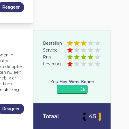
Reageer
Bestellen
Service
onen in
Prijs
nline
Levering
en de optie
ten nu een
eb ik er
Zou Hier Weer Kopen
end om
Ja
gelukt zeg
Reageer
Totaal
4.5