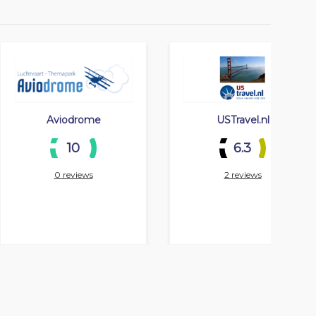
Aviodrome
USTravel.nl
10
6.3
0 reviews
2 reviews