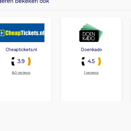
eren bekeken ook
Cheaptickets.nl
Doenkado
3.9
4.5
80 reviews
1 reviews