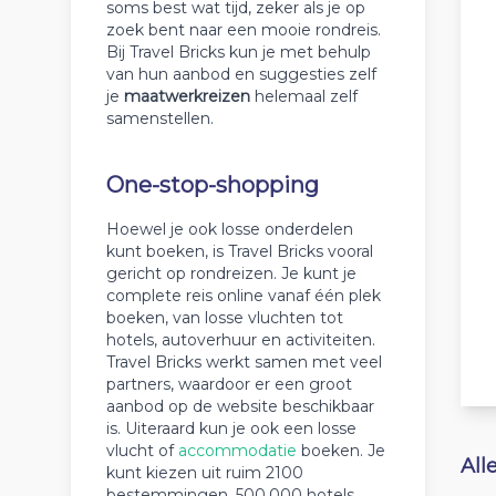
soms best wat tijd, zeker als je op
zoek bent naar een mooie rondreis.
Bij Travel Bricks kun je met behulp
van hun aanbod en suggesties zelf
je
maatwerkreizen
helemaal zelf
samenstellen.
One-stop-shopping
Hoewel je ook losse onderdelen
kunt boeken, is Travel Bricks vooral
gericht op rondreizen. Je kunt je
complete reis online vanaf één plek
boeken, van losse vluchten tot
hotels, autoverhuur en activiteiten.
Travel Bricks werkt samen met veel
partners, waardoor er een groot
aanbod op de website beschikbaar
is. Uiteraard kun je ook een losse
vlucht of
accommodatie
boeken. Je
All
kunt kiezen uit ruim 2100
bestemmingen, 500.000 hotels,