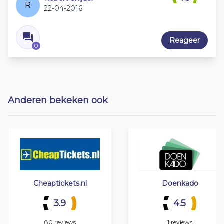
R
22-04-2016
Reageer
0
Anderen bekeken ook
Cheaptickets.nl
Doenkado
3.9
4.5
80 reviews
1 reviews