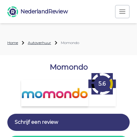
NederlandReview
Home
Autoverhuur
Momondo
Momondo
5.6
Schrijf een review