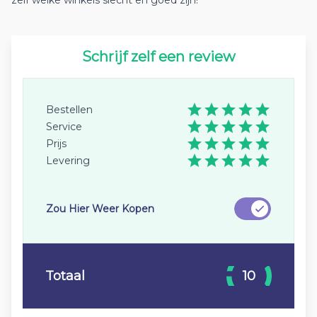
zelf welke winkels slecht en goed zijn!
Schrijf zelf een review
Bestellen
Service
Prijs
Levering
Zou Hier Weer Kopen
Totaal
10