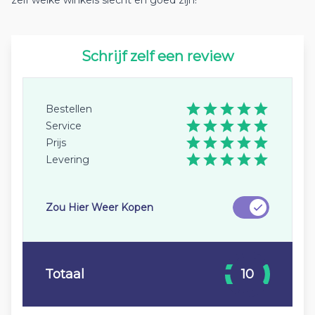
zelf welke winkels slecht en goed zijn!
Schrijf zelf een review
Bestellen
Service
Prijs
Levering
Zou Hier Weer Kopen
Totaal
10