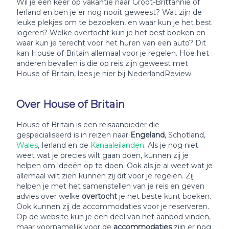
Wil je een keer op vakantie naar Groot-Brittannië of
Ierland en ben je er nog nooit geweest? Wat zijn de
leuke plekjes om te bezoeken, en waar kun je het best
logeren? Welke overtocht kun je het best boeken en
waar kun je terecht voor het huren van een auto? Dit
kan House of Britain allemaal voor je regelen. Hoe het
anderen bevallen is die op reis zijn geweest met
House of Britain, lees je hier bij NederlandReview.
Over House of Britain
House of Britain is een reisaanbieder die
gespecialiseerd is in reizen naar
Engeland
, Schotland,
Wales
, Ierland en de
Kanaaleilanden
. Als je nog niet
weet wat je precies wilt gaan doen, kunnen zij je
helpen om ideeën op te doen. Ook als je al weet wat je
allemaal wilt zien kunnen zij dit voor je regelen. Zij
helpen je met het samenstellen van je reis en geven
advies over welke
overtocht
je het beste kunt boeken.
Ook kunnen zij de accommodaties voor je reserveren.
Op de website kun je een deel van het aanbod vinden,
maar voornamelijk voor de
accommodaties
zijn er nog