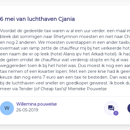
6 mei van luchthaven Cjania
Voordat de gedeelde taxi waren w al een uur verder. een maal in
bleek dat sommigen naar Rhetymnon moesten en niet naar Chai
en nog 2 anderen. We moesten overstappen in een ander taxibu
overmaat van ramp zette de chauffeur mij bij het verkeerde hot
een naam die er op leek (hotel Alanis ipv het Arkadi hotel). Ik had
de gaten omdat de chauffeur wat verderop stopte en hij al was
weggereden toen ik bij het hotel was. Dus moest ik nog een aa
taxi nemen of een kwartier lopen. Met een zere knie had ik gee
keuze dan nog eens 7 euro aan een taxi te besteden. Dan was e
bij de luchthaven veel sneller en goedkoper geweest. Ik boek d
meer via Tender (of Cheap taxi's)! Mieneke Pouwelse
Willemina pouwelse
W
26-05-2019
0