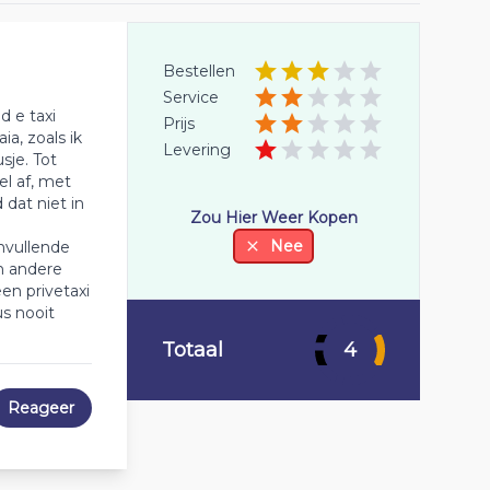
Bestellen
Service
d e taxi
Prijs
a, zoals ik
Levering
sje. Tot
el af, met
 dat niet in
Zou Hier Weer Kopen
Nee
nvullende
n andere
en privetaxi
us nooit
Totaal
4
Reageer