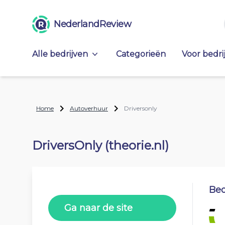
NederlandReview
Alle bedrijven
Categorieën
Voor bedri
Home
Autoverhuur
Driversonly
DriversOnly (theorie.nl)
Beo
Ga naar de site