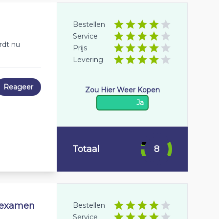
Bestellen
Service
rdt nu
Prijs
Levering
Reageer
Zou Hier Weer Kopen
Ja
Totaal
8
e examen
Bestellen
Service