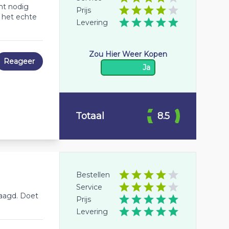
ht nodig
Prijs
n het echte
Levering
Zou Hier Weer Kopen
Reageer
Ja
Totaal
8.5
Bestellen
Service
laagd. Doet
Prijs
Levering