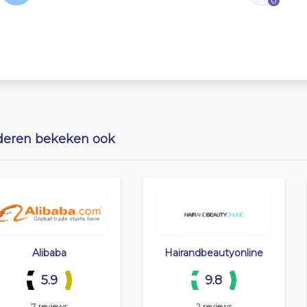
0
eren bekeken ook
Alibaba
Hairandbeautyonline
5.9
9.8
7 reviews
2 reviews