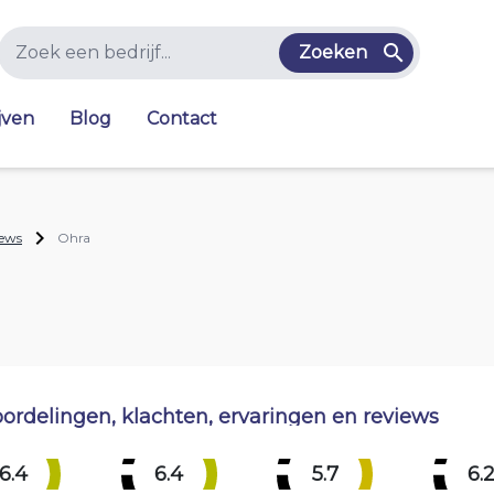
Zoeken
jven
Blog
Contact
iews
Ohra
ordelingen, klachten, ervaringen en reviews
6.4
6.4
5.7
6.