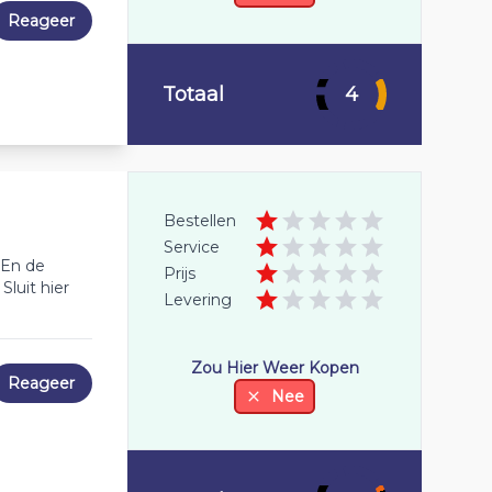
Reageer
Totaal
4
Bestellen
Service
 En de
Prijs
luit hier
Levering
Zou Hier Weer Kopen
Reageer
Nee