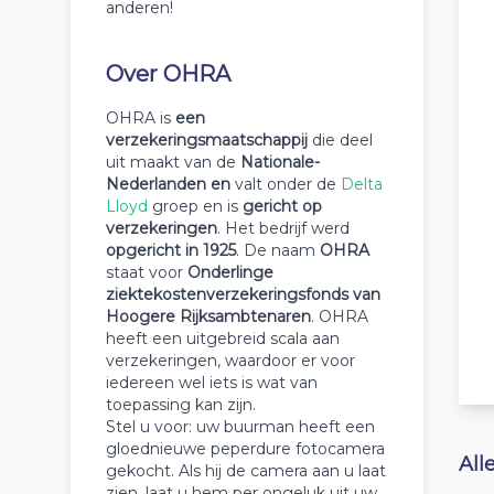
anderen!
Over OHRA
OHRA is
een
verzekeringsmaatschappij
die deel
uit maakt van de
Nationale-
Nederlanden en
valt onder de
Delta
Lloyd
groep en is
gericht op
verzekeringen
. Het bedrijf werd
opgericht in 1925
. De naam
OHRA
staat voor
Onderlinge
ziektekostenverzekeringsfonds van
Hoogere Rijksambtenaren
. OHRA
heeft een uitgebreid scala aan
verzekeringen, waardoor er voor
iedereen wel iets is wat van
toepassing kan zijn.
Stel u voor: uw buurman heeft een
gloednieuwe peperdure fotocamera
All
gekocht. Als hij de camera aan u laat
zien, laat u hem per ongeluk uit uw