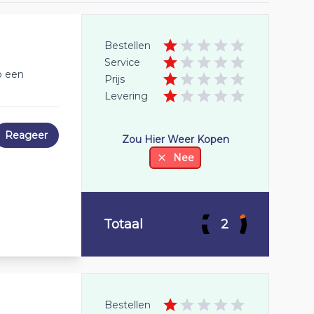
Bestellen
Service
p een
Prijs
Levering
Reageer
Zou Hier Weer Kopen
Nee
Totaal
2
Bestellen