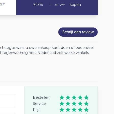
6.2
g
61.3% Zou hier weer kopen
Schrijf een review
 de hoogte waar u uw aankoop kunt doen of beoordeel
lt tegenwoordig heel Nederland zelf welke winkels
Bestellen
Service
Prijs