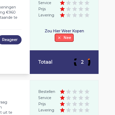
Service
ekeningen
Prijs
ing €960
Levering
staande te
Zou Hier Weer Kopen
Nee
Reageer
Totaal
2
Bestellen
Service
raag
Prijs
jn
Levering
 uit te