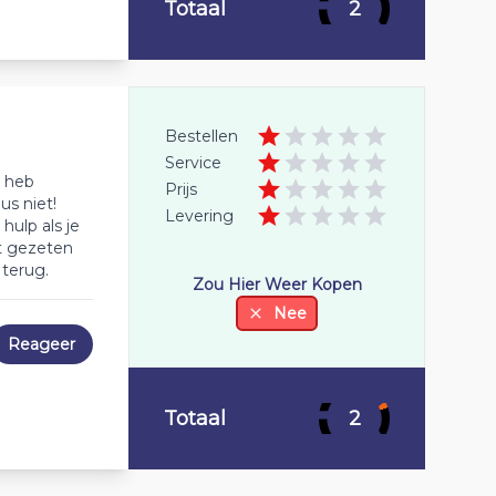
Totaal
2
Bestellen
Service
k heb
Prijs
us niet!
Levering
hulp als je
st gezeten
terug.
Zou Hier Weer Kopen
Nee
Reageer
Totaal
2