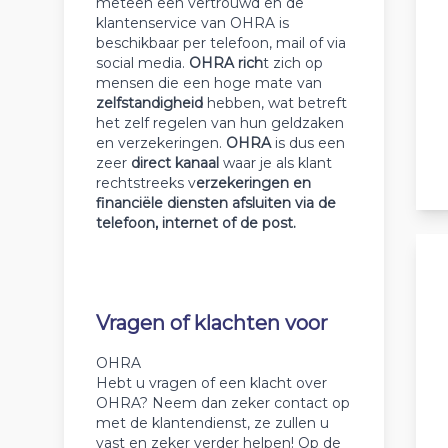
meteen een vertrouwd en de
klantenservice van OHRA is
beschikbaar per telefoon, mail of via
social media.
OHRA rich
t zich op
mensen die een hoge mate van
zelfstandigheid
hebben, wat betreft
het zelf regelen van hun geldzaken
en verzekeringen.
OHRA
is dus een
zeer
direct kanaal
waar je als klant
rechtstreeks v
erzekeringen en
financiële diensten afsluiten via de
telefoon, internet of de post.
Vragen of klachten voor
OHRA
Hebt u vragen of een klacht over
OHRA? Neem dan zeker contact op
met de klantendienst, ze zullen u
vast en zeker verder helpen! Op de