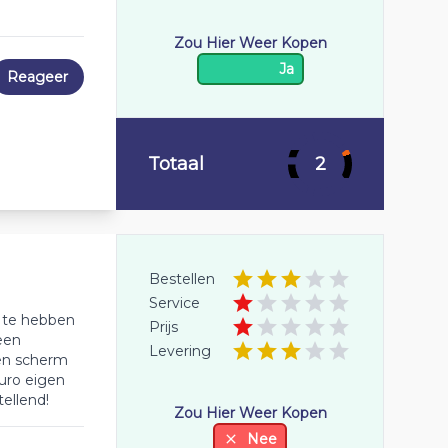
Zou Hier Weer Kopen
Ja
Reageer
Totaal
2
Bestellen
Service
d te hebben
Prijs
een
Levering
een scherm
euro eigen
tellend!
Zou Hier Weer Kopen
Nee