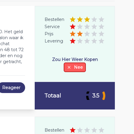
Bestellen
Service
0. Het geld
Prijs
lon waar ik
Levering
 chat
n 48 tot 72
rder en nog
Zou Hier Weer Kopen
r getracht,
Nee
Reageer
Totaal
3.5
Bestellen