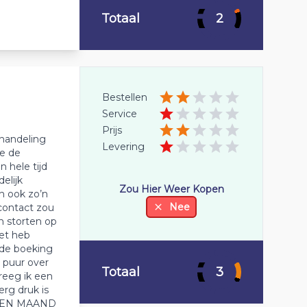
Totaal
2
Bestellen
Service
Prijs
handeling
Levering
ze de
 hele tijd
elijk
Zou Hier Weer Kopen
n ook zo’n
Nee
contact zou
n storten op
iet heb
 de boeking
t puur over
Totaal
3
reeg ik een
rg druk is
na EEN MAAND