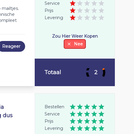
Service
mailtjes.
Prijs
hnische
Levering
compleet
Zou Hier Weer Kopen
Nee
Reageer
Totaal
2
ia
Bestellen
Service
g dus
Prijs
Levering