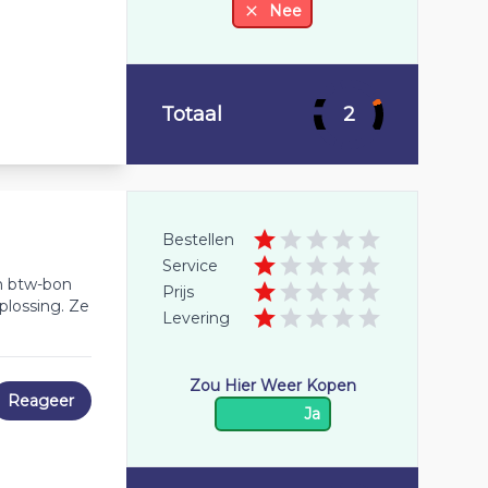
Nee
Totaal
2
Bestellen
Service
en btw-bon
Prijs
plossing. Ze
Levering
Zou Hier Weer Kopen
Reageer
Ja