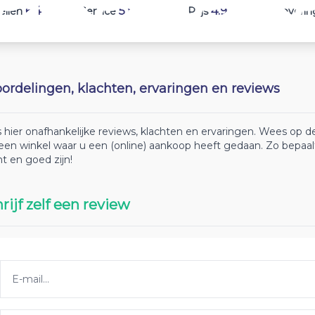
6.4
5.8
4.9
ellen
Service
Prijs
Leverin
ordelingen, klachten, ervaringen en reviews
 hier onafhankelijke reviews, klachten en ervaringen. Wees op
 een winkel waar u een (online) aankoop heeft gedaan. Zo bepaa
ht en goed zijn!
rijf zelf een review