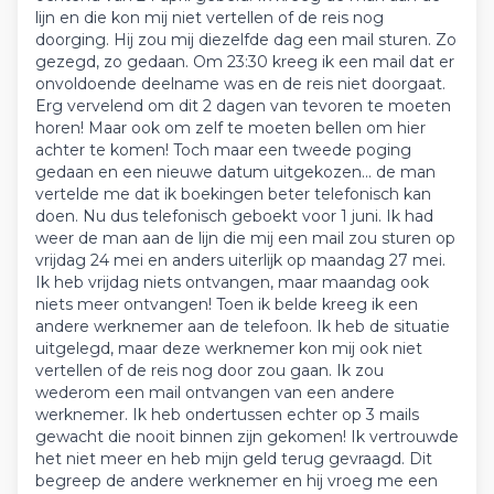
lijn en die kon mij niet vertellen of de reis nog
doorging. Hij zou mij diezelfde dag een mail sturen. Zo
gezegd, zo gedaan. Om 23:30 kreeg ik een mail dat er
onvoldoende deelname was en de reis niet doorgaat.
Erg vervelend om dit 2 dagen van tevoren te moeten
horen! Maar ook om zelf te moeten bellen om hier
achter te komen! Toch maar een tweede poging
gedaan en een nieuwe datum uitgekozen... de man
vertelde me dat ik boekingen beter telefonisch kan
doen. Nu dus telefonisch geboekt voor 1 juni. Ik had
weer de man aan de lijn die mij een mail zou sturen op
vrijdag 24 mei en anders uiterlijk op maandag 27 mei.
Ik heb vrijdag niets ontvangen, maar maandag ook
niets meer ontvangen! Toen ik belde kreeg ik een
andere werknemer aan de telefoon. Ik heb de situatie
uitgelegd, maar deze werknemer kon mij ook niet
vertellen of de reis nog door zou gaan. Ik zou
wederom een mail ontvangen van een andere
werknemer. Ik heb ondertussen echter op 3 mails
gewacht die nooit binnen zijn gekomen! Ik vertrouwde
het niet meer en heb mijn geld terug gevraagd. Dit
begreep de andere werknemer en hij vroeg me een