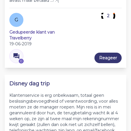
alvast maar betaald ...! :-(
2
G
Gedupeerde klant van
Travelberry
19-06-2019
Reageer
0
Disney dag trip
Klantenservice is erg onbekwaam, totaal geen
beslissingsbevoegdheid of verantwoording, voor alles
moeten ze de manager roepen. Mijn reis is in mei
geannuleerd door hun, de terugbetaling wacht ik al 4
weken op, ze zijn al twee maal mijn rekeningnummer
kwijt geraakt (zullen dan ook niet uit zichzelf bellen),
telefonische wachtrijen zijn lang, op email/facebook