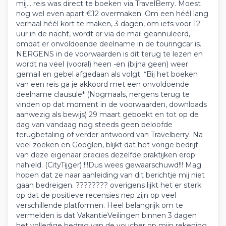
mij... reis was direct te boeken via TravelBerry. Moest
nog wel even apart €12 overmaken. Om een héél lang
verhaal héél kort te maken, 3 dagen, om iets voor 12
uur in de nacht, wordt er via de mail geannuleerd,
omdat er onvoldoende deelname in de touringcar is.
NERGENS in de voorwaarden is dit terug te lezen en
wordt na veel (vooral) heen -en (bijna geen) weer
gemail en gebel afgedaan als volgt: *Bij het boeken
van een reis ga je akkoord met een onvoldoende
deelname clausule* (Nogmaals, nergens terug te
vinden op dat moment in de voorwaarden, downloads
aanwezig als bewijs) 29 maart geboekt en tot op de
dag van vandaag nog steeds geen beloofde
terugbetaling of verder antwoord van Travelberry. Na
veel zoeken en Googlen, blijkt dat het vorige bedrijf
van deze eigenaar precies dezelfde praktijken erop
nahield. (CityTijger) !!!Dus wees gewaarschuwd!!! Mag
hopen dat ze naar aanleiding van dit berichtje mij niet
gaan bedreigen. ???????? overigens lijkt het er sterk
op dat de positieve recensies nep zijn op veel
verschillende platformen. Heel belangrijk om te
vermelden is dat VakantieVeilingen binnen 3 dagen
het volledige bedrag van de voucher op mijn rekening