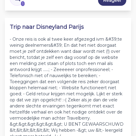
Reageer
1
Trip naar Disneyland Parijs
- Onze reis is ook al twee keer afgezegd ivm &#39;te
weinig deelnemers&#39; En dat het niet doorgaat
moet je zelf ontdekken want daar wordt niet (!) over
bericht, totdat je zelf een dag vooraf op de website
een melding ziet staan of plots toch een mail als
antwoord krijgt ......; - Zeeeeeer onprofessioneel; -
Telefonisch niet of nauwelijks te bereiken; -
Toeeggingen dat een volgende reis zeker doorgaat
kloppen helemaal niet; - Website functioneert niet
goed; - Geld retour krijgen niet mogelijk. Lijkt er sterk
op dat we zijn opgelicht! :-( Zeker als je dan de vele
andere slechte ervaringen tegenkomt met exact
hetzelfde verhaal en ook het nodige ontdekt over de
vermoedelijke man achter Travelberry.
&gt;&gt;&gt;&gt;&gt;&gt; U BENT GEWAARSCHUWD
&lt;&lt;&lt;&lt;&lt;&lt; Wij hebben -&gt; uw &lt;- leergeld