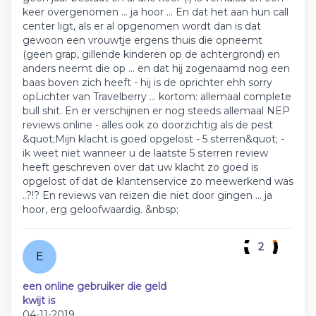
keer overgenomen ... ja hoor ... En dat het aan hun call
center ligt, als er al opgenomen wordt dan is dat
gewoon een vrouwtje ergens thuis die opneemt
(geen grap, gillende kinderen op de achtergrond) en
anders neemt die op ... en dat hij zogenaamd nog een
baas boven zich heeft - hij is de oprichter ehh sorry
opLichter van Travelberry ... kortom: allemaal complete
bull shit. En er verschijnen er nog steeds allemaal NEP
reviews online - alles ook zo doorzichtig als de pest
&quot;Mijn klacht is goed opgelost - 5 sterren&quot; -
ik weet niet wanneer u de laatste 5 sterren review
heeft geschreven over dat uw klacht zo goed is
opgelost of dat de klantenservice zo meewerkend was
..?!? En reviews van reizen die niet door gingen ... ja
hoor, erg geloofwaardig. &nbsp;
2
E
een online gebruiker die geld
kwijt is
04-11-2019