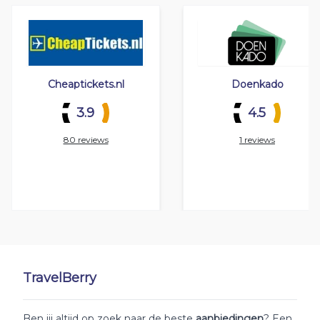
Cheaptickets.nl
Doenkado
3.9
4.5
80 reviews
1 reviews
TravelBerry
Ben jij altijd op zoek naar de beste
aanbiedingen
? Een