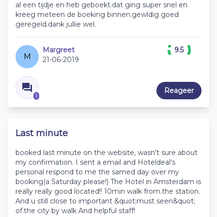
al een tijdje en heb geboekt.dat ging super snel en
kreeg meteen de boeking binnen.gewldig goed
geregeld.dank jullie wel.
Margreet
9.5
M
21-06-2019
Reageer
1
Last minute
booked last minute on the website, wasn't sure about
my confirmation. I sent a email and Hoteldeal's
personal respond to me the samed day over my
booking(a Saturday please!) The Hotel in Amsterdam is
really really good located!! 10min walk from.the station.
And u still close to important &quot;must seen&quot;
of.the city by walk And helpful staff!