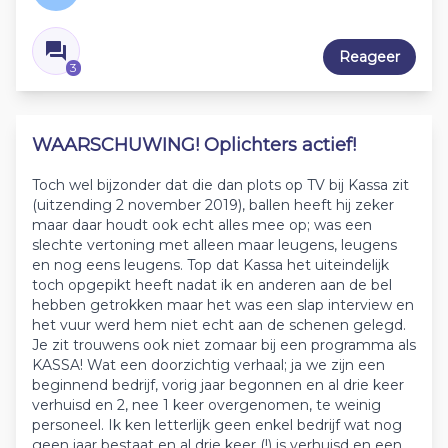
Reageer
3
WAARSCHUWING! Oplichters actief!
Toch wel bijzonder dat die dan plots op TV bij Kassa zit
(uitzending 2 november 2019), ballen heeft hij zeker
maar daar houdt ook echt alles mee op; was een
slechte vertoning met alleen maar leugens, leugens
en nog eens leugens. Top dat Kassa het uiteindelijk
toch opgepikt heeft nadat ik en anderen aan de bel
hebben getrokken maar het was een slap interview en
het vuur werd hem niet echt aan de schenen gelegd.
Je zit trouwens ook niet zomaar bij een programma als
KASSA! Wat een doorzichtig verhaal; ja we zijn een
beginnend bedrijf, vorig jaar begonnen en al drie keer
verhuisd en 2, nee 1 keer overgenomen, te weinig
personeel. Ik ken letterlijk geen enkel bedrijf wat nog
geen jaar bestaat en al drie keer (!) is verhuisd en een