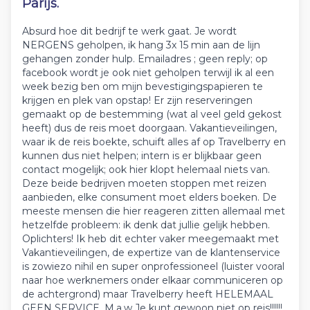
Parijs.
Absurd hoe dit bedrijf te werk gaat. Je wordt
NERGENS geholpen, ik hang 3x 15 min aan de lijn
gehangen zonder hulp. Emailadres ; geen reply; op
facebook wordt je ook niet geholpen terwijl ik al een
week bezig ben om mijn bevestigingspapieren te
krijgen en plek van opstap! Er zijn reserveringen
gemaakt op de bestemming (wat al veel geld gekost
heeft) dus de reis moet doorgaan. Vakantieveilingen,
waar ik de reis boekte, schuift alles af op Travelberry en
kunnen dus niet helpen; intern is er blijkbaar geen
contact mogelijk; ook hier klopt helemaal niets van.
Deze beide bedrijven moeten stoppen met reizen
aanbieden, elke consument moet elders boeken. De
meeste mensen die hier reageren zitten allemaal met
hetzelfde probleem: ik denk dat jullie gelijk hebben.
Oplichters! Ik heb dit echter vaker meegemaakt met
Vakantieveilingen, de expertize van de klantenservice
is zowiezo nihil en super onprofessioneel (luister vooral
naar hoe werknemers onder elkaar communiceren op
de achtergrond) maar Travelberry heeft HELEMAAL
GEEN SERVICE. M.a.w Je kunt gewoon niet op reis!!!!!!