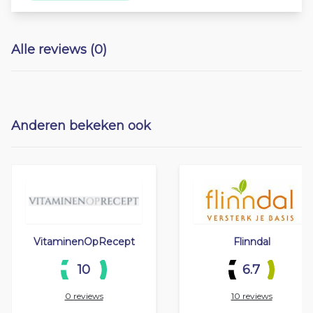
Alle reviews (0)
Anderen bekeken ook
VitaminenOpRecept
Flinndal
10
6.7
0 reviews
10 reviews