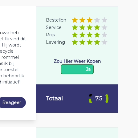
Bestellen
Service
ieuwe heb
Prijs
. Ik vind dit
Levering
. Hij wordt
Recycle
de rommel
Zou Hier Weer Kopen
ik blij
Ja
 toestel.
n behoorlijk
initiatief!
Totaal
7.5
Reageer