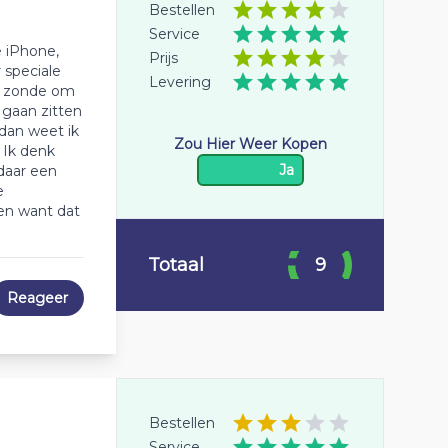
Bestellen
Service
e iPhone,
Prijs
 speciale
Levering
ht zonde om
 gaan zitten
dan weet ik
Zou Hier Weer Kopen
 Ik denk
Ja
 daar een
e
en want dat
Totaal
9
Reageer
Bestellen
Service