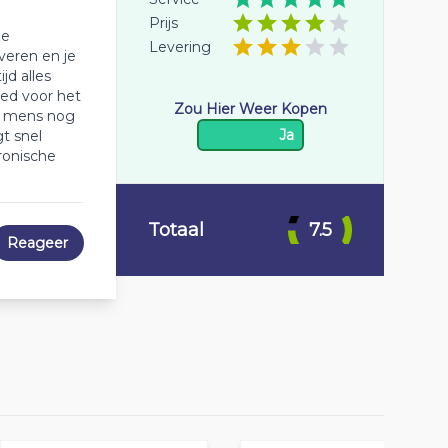
Prijs
ze
Levering
everen en je
jd alles
oed voor het
Zou Hier Weer Kopen
n mens nog
Ja
t snel
ronische
Totaal
7.5
Reageer