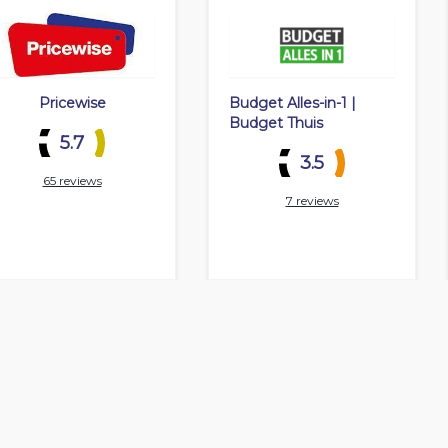
Pricewise
Budget Alles-in-1 |
Budget Thuis
5.7
3.5
65 reviews
7 reviews