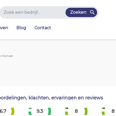
Zoeken
jven
Blog
Contact
e Michael
ordelingen, klachten, ervaringen en reviews
6.7
9.3
8
8