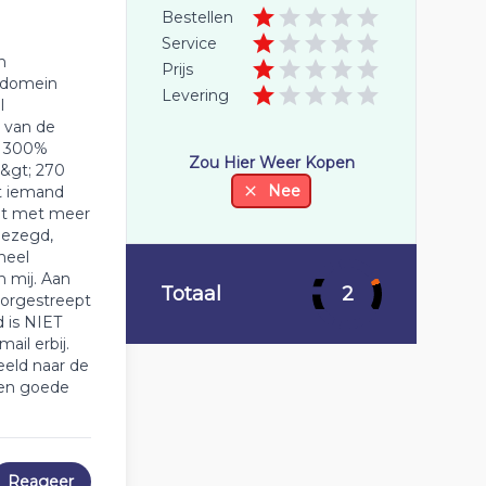
Bestellen
Service
n
Prijs
 domein
Levering
l
n van de
n 300%
Zou Hier Weer Kopen
 &gt; 270
Nee
bt iemand
ngt met meer
gezegd,
heel
n mij. Aan
Totaal
2
doorgestreept
d is NIET
il erbij.
eeld naar de
een goede
Reageer