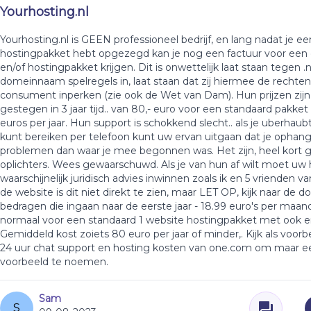
Yourhosting.nl
Yourhosting.nl is GEEN professioneel bedrijf, en lang nadat je ee
hostingpakket hebt opgezegd kan je nog een factuur voor een
en/of hostingpakket krijgen. Dit is onwettelijk laat staan tegen .n
domeinnaam spelregels in, laat staan dat zij hiermee de rechte
consument inperken (zie ook de Wet van Dam). Hun prijzen zij
gestegen in 3 jaar tijd.. van 80,- euro voor een standaard pakket
euros per jaar. Hun support is schokkend slecht.. als je uberhau
kunt bereiken per telefoon kunt uw ervan uitgaan dat je opha
problemen dan waar je mee begonnen was. Het zijn, heel kort 
oplichters. Wees gewaarschuwd. Als je van hun af wilt moet uw 
waarschijnelijk juridisch advies inwinnen zoals ik en 5 vrienden va
de website is dit niet direkt te zien, maar LET OP, kijk naar de 
bedragen die ingaan naar de eerste jaar - 18.99 euro's per maan
normaal voor een standaard 1 website hostingpakket met ook ema
Gemiddeld kost zoiets 80 euro per jaar of minder,. Kijk als voorb
24 uur chat support en hosting kosten van one.com om maar 
voorbeeld te noemen.
Sam
S