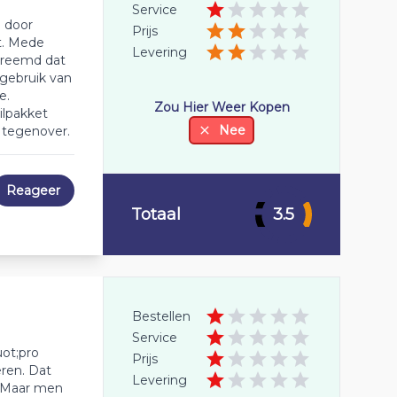
Service
n door
Prijs
t. Mede
Levering
 vreemd dat
 gebruik van
e.
Zou Hier Weer Kopen
ilpakket
Nee
t tegenover.
Reageer
Totaal
3.5
Bestellen
Service
uot;pro
Prijs
eren. Dat
Levering
. Maar men