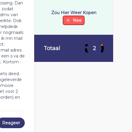
ossing. Dan
e zodat
Zou Hier Weer Kopen
l dmv van
Nee
werkte. Ook
 helpdesk
ar nogmaals
 ik mn mail
ot;
Totaal
2
mail adres
 een s va de
. Kortom :
iets deed.
ngeleverde
t mooie
et voor 2
orden) en
Reageer