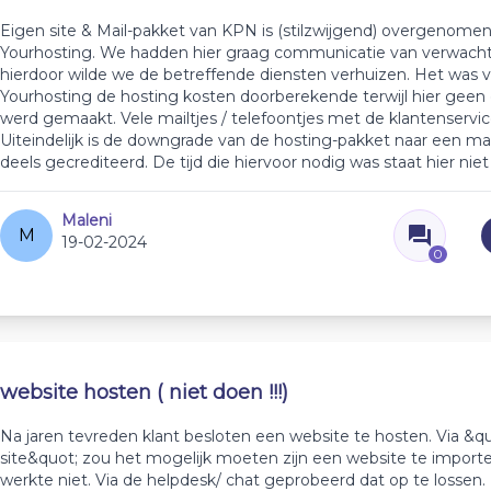
Eigen site & Mail-pakket van KPN is (stilzwijgend) overgenome
Yourhosting. We hadden hier graag communicatie van verwach
hierdoor wilde we de betreffende diensten verhuizen. Het was
Yourhosting de hosting kosten doorberekende terwijl hier geen
werd gemaakt. Vele mailtjes / telefoontjes met de klantenservic
Uiteindelijk is de downgrade van de hosting-pakket naar een ma
deels gecrediteerd. De tijd die hiervoor nodig was staat hier nie
Maleni
M
19-02-2024
0
website hosten ( niet doen !!!)
Na jaren tevreden klant besloten een website te hosten. Via &q
site&quot; zou het mogelijk moeten zijn een website te import
werkte niet. Via de helpdesk/ chat geprobeerd dat op te lossen