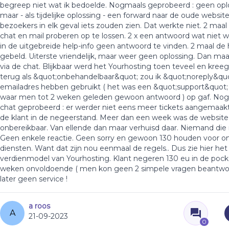
begreep niet wat ik bedoelde. Nogmaals geprobeerd : geen opl
maar - als tijdelijke oplossing - een forward naar de oude websit
bezoekers in elk geval iets zouden zien. Dat werkte niet. 2 maa
chat en mail proberen op te lossen. 2 x een antwoord wat niet 
in de uitgebreide help-info geen antwoord te vinden. 2 maal de
gebeld. Uiterste vriendelijk, maar weer geen oplossing. Dan ma
via de chat. Blijkbaar werd het Yourhosting toen teveel en kreeg
terug als &quot;onbehandelbaar&quot; zou ik &quot;noreply&qu
emailadres hebben gebruikt ( het was een &quot;support&quot; 
waar men tot 2 weken geleden gewoon antwoord ) op gaf. Nog
chat geprobeerd : er werder niet eens meer tickets aangemaakt
de klant in de negeerstand. Meer dan een week was de website
onbereikbaar. Van ellende dan maar verhuisd daar. Niemand die 
Geen enkele reactie. Geen sorry en gewoon 130 houden voor o
diensten. Want dat zijn nou eenmaal de regels.. Dus zie hier he
verdienmodel van Yourhosting. Klant negeren 130 eu in de pock
weken onvoldoende ( men kon geen 2 simpele vragen beantwo
later geen service !
a roos
A
21-09-2023
0