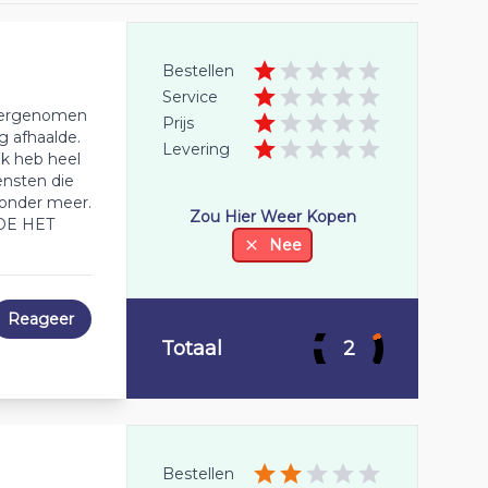
Bestellen
Service
 overgenomen
Prijs
g afhaalde.
Levering
Ik heb heel
ensten die
 zonder meer.
Zou Hier Weer Kopen
DOE HET
Nee
Reageer
Totaal
2
Bestellen