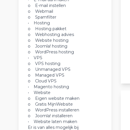
o E-mail instellen
o Webmail
o Spamfilter
• Hosting
o Hosting pakket
o Webhosting advies
o Website hosting
o Joomla! hosting
o WordPress hosting
• VPS
o VPS hosting
o Unmanaged VPS
o Managed VPS
o Cloud VPS
• Magento hosting
• Website
o Eigen website maken
o Gratis MijnWebsite
o WordPress installeren
o Joomla! installeren
• Website laten maken
Er is van alles mogelijk bij