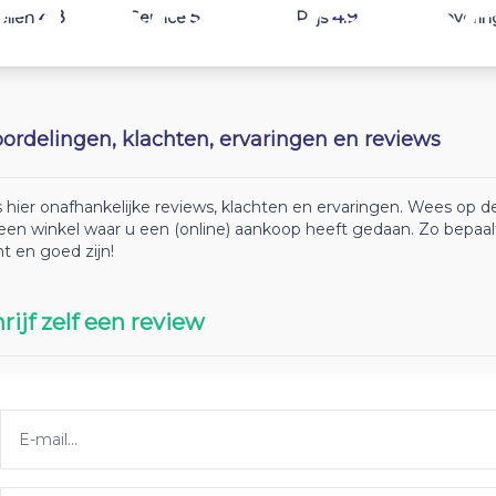
4.8
5.1
4.9
ellen
Service
Prijs
Leverin
ordelingen, klachten, ervaringen en reviews
 hier onafhankelijke reviews, klachten en ervaringen. Wees op
 een winkel waar u een (online) aankoop heeft gedaan. Zo bepaa
ht en goed zijn!
rijf zelf een review