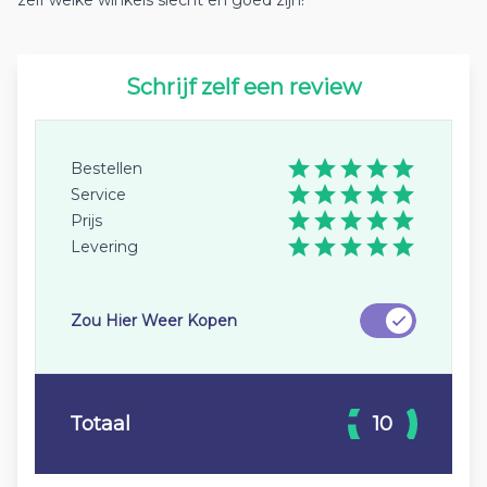
zelf welke winkels slecht en goed zijn!
Schrijf zelf een review
Bestellen
Service
Prijs
Levering
Zou Hier Weer Kopen
Totaal
10