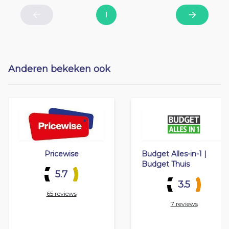
1
Previous
Next
Anderen bekeken ook
Pricewise
Budget Alles-in-1 |
Budget Thuis
5.7
3.5
65 reviews
7 reviews