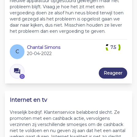
nieuwe apparatuur opgestuurd gekregen maar het
probleem blijft. Vraag je hoe het zit met een
vergoeding doen ze alsof hun neus bloed terwijl toen
werd gezegd als het probleem is opgelost gaan we
daar naar kijken, dus niet. Misschien houden ze liever
het probleem dan een vergoeding te geven.
Chantal Simons
7.5
C
20-04-2022
Reageer
0
Internet en tv
Vreselijk bedrijf. Klantenservice belabberd slecht. Ze
promoten met een cashback actie, vervolgens
verzinnen zij verschillende smoesjes om de cashback
niet te voldoen en nu geven zij aan dat het een aantal
weken gaat duren. Internet kwaliteit is net zo slecht