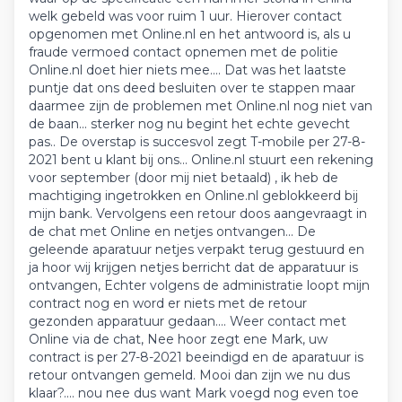
welk gebeld was voor ruim 1 uur. Hierover contact
opgenomen met Online.nl en het antwoord is, als u
fraude vermoed contact opnemen met de politie
Online.nl doet hier niets mee.... Dat was het laatste
puntje dat ons deed besluiten over te stappen maar
daarmee zijn de problemen met Online.nl nog niet van
de baan... sterker nog nu begint het echte gevecht
pas.. De overstap is succesvol zegt T-mobile per 27-8-
2021 bent u klant bij ons... Online.nl stuurt een rekening
voor september (door mij niet betaald) , ik heb de
machtiging ingetrokken en Online.nl geblokkeerd bij
mijn bank. Vervolgens een retour doos aangevraagt in
de chat met Online en netjes ontvangen... De
geleende aparatuur netjes verpakt terug gestuurd en
ja hoor wij krijgen netjes berricht dat de apparatuur is
ontvangen, Echter volgens de administratie loopt mijn
contract nog en word er niets met de retour
gezonden apparatuur gedaan.... Weer contact met
Online via de chat, Nee hoor zegt ene Mark, uw
contract is per 27-8-2021 beeindigd en de aparatuur is
retour ontvangen gemeld. Mooi dan zijn we nu dus
klaar?.... nou nee dus want Mark voegd nog even toe