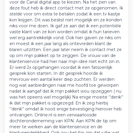
voor de Canal digital app te kiezen. Na het zien van
deze fout heb ik direct contact met ze opgenomen. Ik
stelde voor om extra te betalen zodat ik een tv kastje
kon krijgen. Dit was beslist niet mogelijk en ze konden
niks voor me doen. Ik gaf ze aan dat ik een potentiële
vaste klant van ze kon worden omdat ik hun tarieven
wel erg aantrekkelijk vond. Ook hier gaven ze niks om
en moest ik een jaar lang als ontevreden klant de
blaren uitzitten. Een jaar later neem ik contact met ze
op om mijn pakket op te zeggen. De vrouw van de
klantenservice had hier naar mijn idee niet echt zin in.
Er werd 2x opgehangen voordat ik een fatsoenlijk
gesprek kon starten. In dit gesprek hoorde ik
mevrouw een aantal keer diep zuchten. Er werden
nog wat aanbiedingen naar me hoofd toe geworpen
nadat ik aangaf dat ik mijn pakket wou opzeggen ( nu
was het opeens wel mogelijk) Na enige moeite ''denk''
ik dat mijn pakket is opgezegd. En ik zeg hierbij
''denk'' omdat ik nooit enige bevestiging hierover heb
ontvangen. Online.nl is een verwaarloosde
dochteronderneming van KPN. Aan KPN de tip om
meer te werken aan de klantenservice en de
klantvriendelijkheid. Ook zou het fijn zijn dat jullie wat