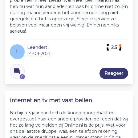
problemen meer. Betaal wel meer per maand maar
heb nu wat hun aanbieden en was bij online niet zo. En
nu nog maand verder is het abonnement nog niet
geregeld dat het is opgezegd. Slechte service ze
beloven veel maar doen vrij weinig. En nemen niks
serieus!
Leendert
2.5
L
14-09-2021
Reageer
0
internet en tv met vast bellen
Na bijna 3 jaar dan toch de knoop doorgehakt en
overgestapt naar een andere provider, de reden dat wij
het zo lang volhielden bij Online.nl is de prijs. Wat voor
ons de laatste druppel was, een telefoon rekening
waar op de specificatie een nummer stond in China