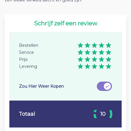
zelf welke winkels slecht en goed zijn!
Schrijf zelf een review
Bestellen
Service
Prijs
Levering
Zou Hier Weer Kopen
Totaal
10