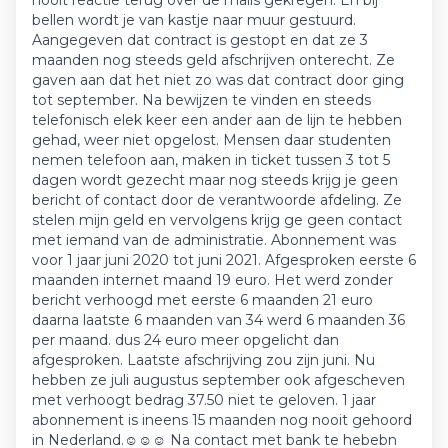
nooit reactie terug over de mails gekregen. En bij
bellen wordt je van kastje naar muur gestuurd.
Aangegeven dat contract is gestopt en dat ze 3
maanden nog steeds geld afschrijven onterecht. Ze
gaven aan dat het niet zo was dat contract door ging
tot september. Na bewijzen te vinden en steeds
telefonisch elek keer een ander aan de lijn te hebben
gehad, weer niet opgelost. Mensen daar studenten
nemen telefoon aan, maken in ticket tussen 3 tot 5
dagen wordt gezecht maar nog steeds krijg je geen
bericht of contact door de verantwoorde afdeling. Ze
stelen mijn geld en vervolgens krijg ge geen contact
met iemand van de administratie. Abonnement was
voor 1 jaar juni 2020 tot juni 2021. Afgesproken eerste 6
maanden internet maand 19 euro. Het werd zonder
bericht verhoogd met eerste 6 maanden 21 euro
daarna laatste 6 maanden van 34 werd 6 maanden 36
per maand. dus 24 euro meer opgelicht dan
afgesproken. Laatste afschrijving zou zijn juni. Nu
hebben ze juli augustus september ook afgescheven
met verhoogt bedrag 37.50 niet te geloven. 1 jaar
abonnement is ineens 15 maanden nog nooit gehoord
in Nederland.☺☺☺ Na contact met bank te hebebn