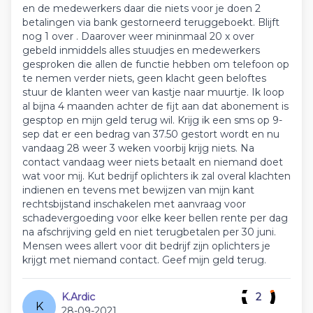
en de medewerkers daar die niets voor je doen 2
betalingen via bank gestorneerd teruggeboekt. Blijft
nog 1 over . Daarover weer mininmaal 20 x over
gebeld inmiddels alles stuudjes en medewerkers
gesproken die allen de functie hebben om telefoon op
te nemen verder niets, geen klacht geen beloftes
stuur de klanten weer van kastje naar muurtje. Ik loop
al bijna 4 maanden achter de fijt aan dat abonement is
gesptop en mijn geld terug wil. Krijg ik een sms op 9-
sep dat er een bedrag van 37.50 gestort wordt en nu
vandaag 28 weer 3 weken voorbij krijg niets. Na
contact vandaag weer niets betaalt en niemand doet
wat voor mij. Kut bedrijf oplichters ik zal overal klachten
indienen en tevens met bewijzen van mijn kant
rechtsbijstand inschakelen met aanvraag voor
schadevergoeding voor elke keer bellen rente per dag
na afschrijving geld en niet terugbetalen per 30 juni.
Mensen wees allert voor dit bedrijf zijn oplichters je
krijgt met niemand contact. Geef mijn geld terug.
K.Ardic
2
K
28-09-2021