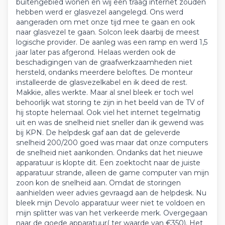
buitengebied wonen en wij een traag internet zouden
hebben werd er glasvezel aangelegd. Ons werd
aangeraden om met onze tijd mee te gaan en ook
naar glasvezel te gaan. Solcon leek daarbij de meest
logische provider. De aanleg was een ramp en werd 1,5
jaar later pas afgerond. Helaas werden ook de
beschadigingen van de graafwerkzaamheden niet
hersteld, ondanks meerdere beloftes. De monteur
installeerde de glasvezelkabel en ik deed de rest.
Makkie, alles werkte. Maar al snel bleek er toch wel
behoorlijk wat storing te zijn in het beeld van de TV of
hij stopte helemaal. Ook viel het internet tegelmatig
uit en was de snelheid niet sneller dan ik gewend was
bij KPN. De helpdesk gaf aan dat de geleverde
snelheid 200/200 goed was maar dat onze computers
de snelheid niet aankonden. Ondanks dat het nieuwe
apparatuur is klopte dit. Een zoektocht naar de juiste
apparatuur strande, alleen de game computer van mijn
zoon kon de snelheid aan. Omdat de storingen
aanhielden weer advies gevraagd aan de helpdesk. Nu
bleek mijn Devolo apparatuur weer niet te voldoen en
mijn splitter was van het verkeerde merk. Overgegaan
naar de goede apparatuur( ter waarde van €350). Het