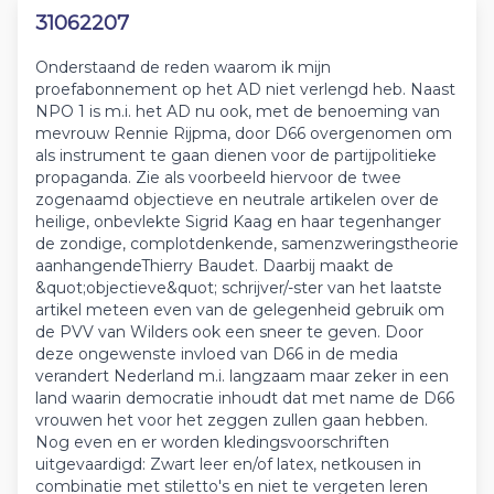
31062207
Onderstaand de reden waarom ik mijn
proefabonnement op het AD niet verlengd heb. Naast
NPO 1 is m.i. het AD nu ook, met de benoeming van
mevrouw Rennie Rijpma, door D66 overgenomen om
als instrument te gaan dienen voor de partijpolitieke
propaganda. Zie als voorbeeld hiervoor de twee
zogenaamd objectieve en neutrale artikelen over de
heilige, onbevlekte Sigrid Kaag en haar tegenhanger
de zondige, complotdenkende, samenzweringstheorie
aanhangendeThierry Baudet. Daarbij maakt de
&quot;objectieve&quot; schrijver/-ster van het laatste
artikel meteen even van de gelegenheid gebruik om
de PVV van Wilders ook een sneer te geven. Door
deze ongewenste invloed van D66 in de media
verandert Nederland m.i. langzaam maar zeker in een
land waarin democratie inhoudt dat met name de D66
vrouwen het voor het zeggen zullen gaan hebben.
Nog even en er worden kledingsvoorschriften
uitgevaardigd: Zwart leer en/of latex, netkousen in
combinatie met stiletto's en niet te vergeten leren