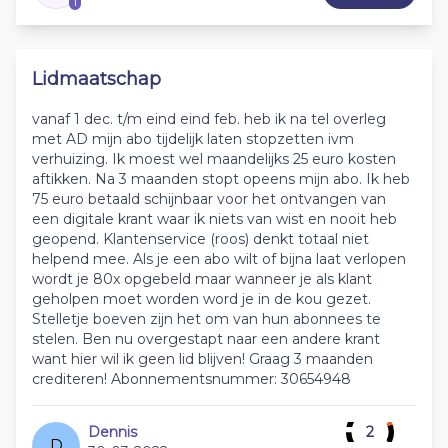
1
Lidmaatschap
vanaf 1 dec. t/m eind eind feb. heb ik na tel overleg
met AD mijn abo tijdelijk laten stopzetten ivm
verhuizing. Ik moest wel maandelijks 25 euro kosten
aftikken. Na 3 maanden stopt opeens mijn abo. Ik heb
75 euro betaald schijnbaar voor het ontvangen van
een digitale krant waar ik niets van wist en nooit heb
geopend. Klantenservice (roos) denkt totaal niet
helpend mee. Als je een abo wilt of bijna laat verlopen
wordt je 80x opgebeld maar wanneer je als klant
geholpen moet worden word je in de kou gezet.
Stelletje boeven zijn het om van hun abonnees te
stelen. Ben nu overgestapt naar een andere krant
want hier wil ik geen lid blijven! Graag 3 maanden
crediteren! Abonnementsnummer: 30654948
Dennis
2
D