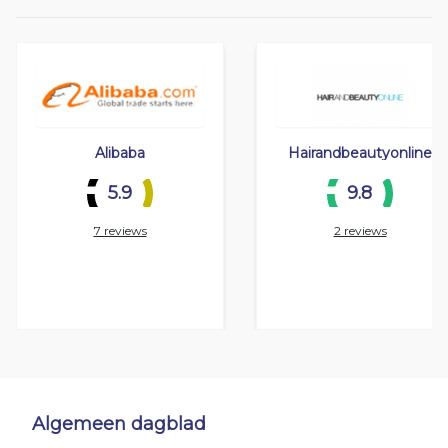
Alibaba
Hairandbeautyonline
5.9
9.8
7 reviews
2 reviews
Algemeen dagblad