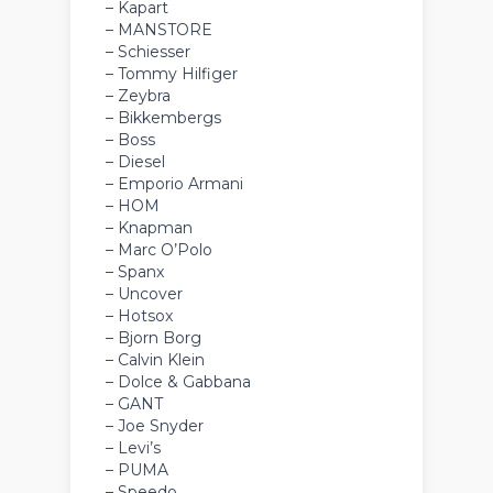
– Kapart
– MANSTORE
– Schiesser
– Tommy Hilfiger
– Zeybra
– Bikkembergs
– Boss
– Diesel
– Emporio Armani
– HOM
– Knapman
– Marc O’Polo
– Spanx
– Uncover
– Hotsox
– Bjorn Borg
– Calvin Klein
– Dolce & Gabbana
– GANT
– Joe Snyder
– Levi’s
– PUMA
– Speedo