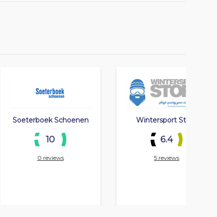
Soeterboek Schoenen
Wintersport Store
10
6.4
0 reviews
5 reviews