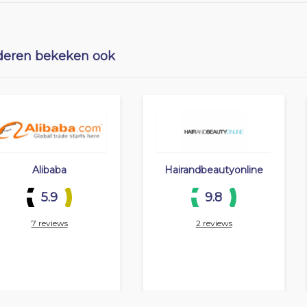
eren bekeken ook
Alibaba
Hairandbeautyonline
5.9
9.8
7 reviews
2 reviews