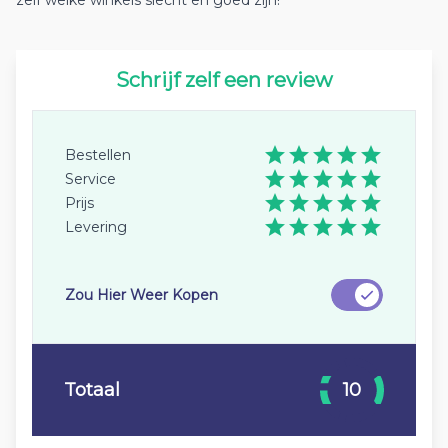
zelf welke winkels slecht en goed zijn!
Schrijf zelf een review
Bestellen
Service
Prijs
Levering
Zou Hier Weer Kopen
Totaal
10