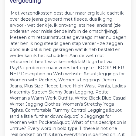
vergoeding
'Met verzendkosten best duur maar erg leuk' dacht ik
over deze jeans gevoerd met fleece, dus ik ging
ervoor - wat denk je, ik ontvang iets heel anders! (zie
onderaan voor misleidende info in de omschrijving).
Meteen om retourinstructies gevraagd maar nu dagen
later ben ik nog steeds geen stap verder - ze zeggen
doodleuk dat ik heb gekregen wat ik heb besteld en
verder kan ik het schudden. Aan de wet mbt
retourrecht heeft wish kennelijk lak! Ik ga het via
PayPal proberen maar vrees het ergste - KOOP HIER
NET! Description on Wish website: &quot;Jeggings for
Women with Pockets, Women's Leggings Denim
Jeans, Plus Size Fleece Lined High Waist Pants, Ladies
Maternity Stretch Skinny Jean Legging, Petite
Woman's Warm Work Outfits, White Black Blue Casual
Winter Jegging Clothes, Women's Stretchy Yoga
Tights, Comfortable Tummy Control Leggings.&quot;
(and a little further down: &quot;1 x Jeggings for
Women with Pockets&quot; What of this description is
untrue? Every word in bold type: 1. there is not one
'real pocket' on this item, everything is painted on; 2. it