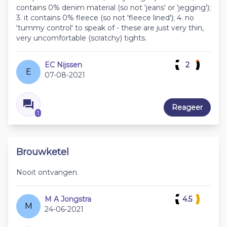
contains 0% denim material (so not 'jeans' or 'jegging');
3. it contains 0% fleece (so not 'fleece lined'); 4. no
'tummy control' to speak of - these are just very thin,
very uncomfortable (scratchy) tights.
EC Nijssen
2
E
07-08-2021
Reageer
1
Brouwketel
Nooit ontvangen.
M A Jongstra
4.5
M
24-06-2021