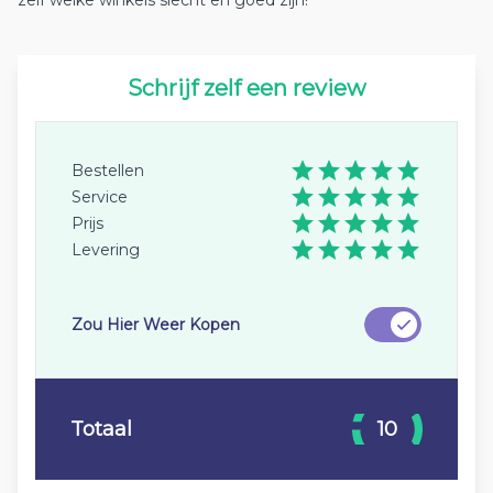
zelf welke winkels slecht en goed zijn!
Schrijf zelf een review
Bestellen
Service
Prijs
Levering
Zou Hier Weer Kopen
Totaal
10