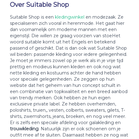
Over Suitable Shop
Suitable Shop is een
kledingwinkel
en modezaak. Ze
specialiseren zich vooral in herenmode. Het gaat hier
dan voornamelijk om moderne mannen met een
eigenstijl. Die willen ze graag voorzien van stoeHet
woord suitable komt uit het Engels en betekend
passend of geschikt. Dat is dan ook wat Suitable Shop
wil bieden: passende kleding voor iedere gelegenheid.
Je moet je immers zowel op je werk als in je vrije tijd
prettig en modieus kunnen kleden en ook nog wat
nette kleding en kostuums achter de hand hebben
voor speciale gelegenheden. Ze zeggen op hun
website dat het geheim van hun concept schuilt in
een combinatie van topkwaliteit en een breed aanbod
van trendy merken. Ook hebben ze hun eigen
exclusieve private label. Ze hebben overhemden,
poloshirts, truien,, vesten, colberts, sweaters, gilets, T-
shirts, zwemshorts, jeans, broeken, en nog veel meer.
Er is zelfs een speciale afdeling voor galakleding en
trouwkleding
. Natuurlijk zijn er ook schoenen om je
outfit mee af te sluiten. Daarnaast hebben ze nog wat