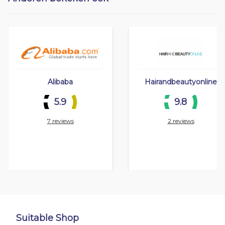
Alibaba
Hairandbeautyonline
5.9
9.8
7 reviews
2 reviews
Suitable Shop