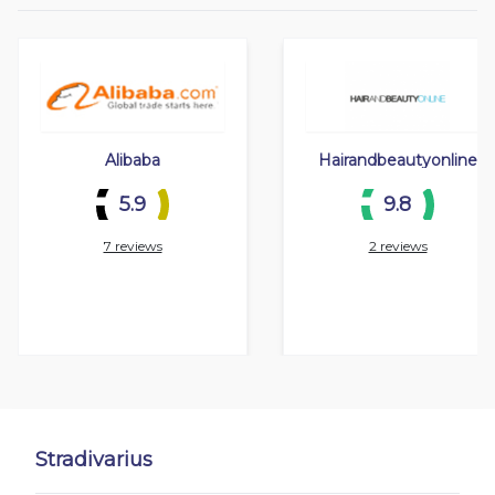
Alibaba
Hairandbeautyonline
5.9
9.8
7 reviews
2 reviews
Stradivarius