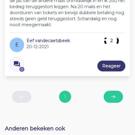
de jas van de andere maat onmiddellijk in en ik zou het
bedrag teruggestort krijgen. Na 20 mails en het
doorsturen van tickets en bewijs dubbele betaling nog
steeds geen geld teruggestort. Schandalig en nog
nooit meegemaakt.
Eef vandecaetsbeek
2
E
20-12-2021
Reageer
0
1
Previous
Next
Anderen bekeken ook