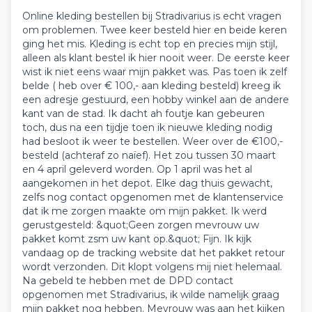
Online kleding bestellen bij Stradivarius is echt vragen
om problemen. Twee keer besteld hier en beide keren
ging het mis. Kleding is echt top en precies mijn stijl,
alleen als klant bestel ik hier nooit weer. De eerste keer
wist ik niet eens waar mijn pakket was. Pas toen ik zelf
belde ( heb over € 100,- aan kleding besteld) kreeg ik
een adresje gestuurd, een hobby winkel aan de andere
kant van de stad. Ik dacht ah foutje kan gebeuren
toch, dus na een tijdje toen ik nieuwe kleding nodig
had besloot ik weer te bestellen. Weer over de €100,-
besteld (achteraf zo naïef). Het zou tussen 30 maart
en 4 april geleverd worden. Op 1 april was het al
aangekomen in het depot. Elke dag thuis gewacht,
zelfs nog contact opgenomen met de klantenservice
dat ik me zorgen maakte om mijn pakket. Ik werd
gerustgesteld: &quot;Geen zorgen mevrouw uw
pakket komt zsm uw kant op.&quot; Fijn. Ik kijk
vandaag op de tracking website dat het pakket retour
wordt verzonden. Dit klopt volgens mij niet helemaal.
Na gebeld te hebben met de DPD contact
opgenomen met Stradivarius, ik wilde namelijk graag
mijn pakket nog hebben. Mevrouw was aan het kijken