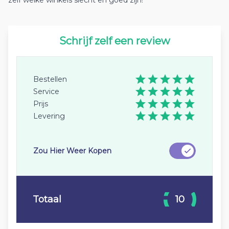
zelf welke winkels slecht en goed zijn!
Schrijf zelf een review
Bestellen
Service
Prijs
Levering
Zou Hier Weer Kopen
Totaal
10