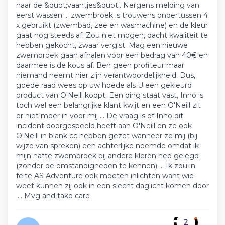
naar de &quot;vaantjes&quot;. Nergens melding van
eerst wassen ... zwembroek is trouwens ondertussen 4
x gebruikt (zwembad, zee en wasmachine) en de kleur
gaat nog steeds af. Zou niet mogen, dacht kwaliteit te
hebben gekocht, zwaar vergist. Mag een nieuwe
zwembroek gaan afhalen voor een bedrag van 40€ en
daarmee is de kous af. Ben geen profiteur maar
niemand neemt hier zijn verantwoordelijkheid. Dus,
goede raad wees op uw hoede als U een gekleurd
product van O'Neill koopt. Een ding staat vast, Inno is
toch wel een belangrijke klant kwijt en een O'Neill zit
er niet meer in voor mij ... De vraag is of Inno dit
incident doorgespeeld heeft aan O'Neill en ze ook
O'Neill in blank cc hebben gezet wanneer ze mij (bij
wijze van spreken) een achterlijke noemde omdat ik
mijn natte zwembroek bij andere kleren heb gelegd
(zonder de omstandigheden te kennen) ... Ik zou in
feite AS Adventure ook moeten inlichten want wie
weet kunnen zij ook in een slecht daglicht komen door
.... Mvg and take care
2