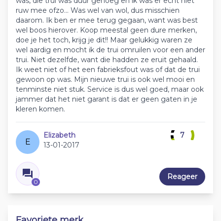
was, die trui was duur genoeg en ik was er echt niet
ruw mee ofzo... Was wel van wol, dus misschien
daarom. Ik ben er mee terug gegaan, want was best
wel boos hierover. Koop meestal geen dure merken,
doe je het toch, krijg je dit!! Maar gelukkig waren ze
wel aardig en mocht ik de trui omruilen voor een ander
trui. Niet dezelfde, want die hadden ze eruit gehaald.
Ik weet niet of het een fabrieksfout was of dat de trui
gewoon op was. Mijn nieuwe trui is ook wel mooi en
tenminste niet stuk. Service is dus wel goed, maar ook
jammer dat het niet garant is dat er geen gaten in je
kleren komen.
Elizabeth
7
E
13-01-2017
Reageer
0
Favoriete merk