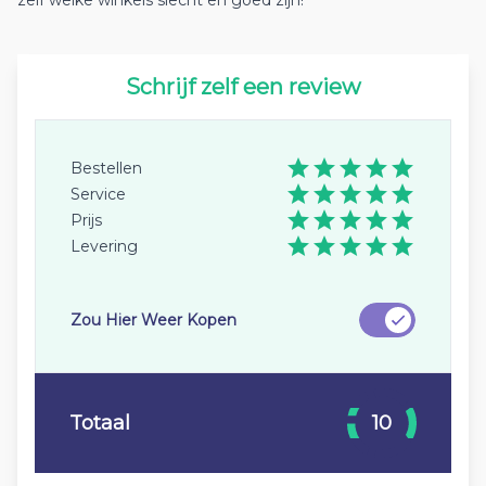
zelf welke winkels slecht en goed zijn!
Schrijf zelf een review
Bestellen
Service
Prijs
Levering
Zou Hier Weer Kopen
Totaal
10