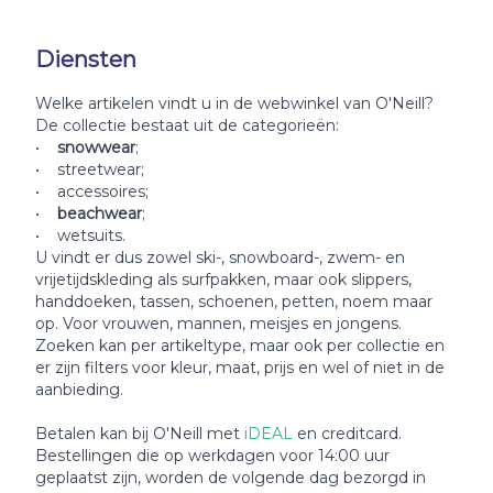
Diensten
Welke artikelen vindt u in de webwinkel van O'Neill?
De collectie bestaat uit de categorieën:
•
snowwear
;
• streetwear;
• accessoires;
•
beachwear
;
• wetsuits.
U vindt er dus zowel ski-, snowboard-, zwem- en
vrijetijdskleding als surfpakken, maar ook slippers,
handdoeken, tassen, schoenen, petten, noem maar
op. Voor vrouwen, mannen, meisjes en jongens.
Zoeken kan per artikeltype, maar ook per collectie en
er zijn filters voor kleur, maat, prijs en wel of niet in de
aanbieding.
Betalen kan bij O'Neill met
iDEAL
en creditcard.
Bestellingen die op werkdagen voor 14:00 uur
geplaatst zijn, worden de volgende dag bezorgd in