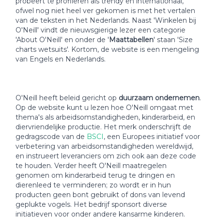
probeert te profileren als trendy en internationaal,
ofwel nog niet heel ver gekomen is met het vertalen
van de teksten in het Nederlands. Naast 'Winkelen bij
O'Neill' vindt de nieuwsgierige lezer een categorie
'About O'Neill' en onder de '
Maattabellen
' staan 'Size
charts wetsuits'. Kortom, de website is een mengeling
van Engels en Nederlands.
O'Neill heeft beleid gericht op
duurzaam ondernemen
.
Op de website kunt u lezen hoe O'Neill omgaat met
thema's als arbeidsomstandigheden, kinderarbeid, en
diervriendelijke productie. Het merk onderschrijft de
gedragscode van de
BSCI
, een Europees initiatief voor
verbetering van arbeidsomstandigheden wereldwijd,
en instrueert leveranciers om zich ook aan deze code
te houden. Verder heeft O'Neill maatregelen
genomen om kinderarbeid terug te dringen en
dierenleed te verminderen; zo wordt er in hun
producten geen bont gebruikt of dons van levend
geplukte vogels. Het bedrijf sponsort diverse
initiatieven voor onder andere kansarme kinderen.