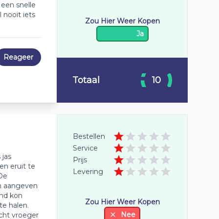
 een snelle
 nooit iets
Zou Hier Weer Kopen
Ja
Reageer
Totaal
10
Bestellen
Service
 jas
Prijs
n eruit te
Levering
 De
en aangeven
end kon
Zou Hier Weer Kopen
te halen.
Nee
cht vroeger