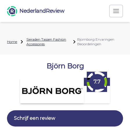
NederlandReview
Sieraden Tassen Fashion
Bjornborg Ervaringen
Home
Accessoires
Beoordelingen
Björn Borg
7.7
Schrijf een review