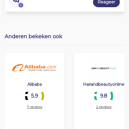
Reageer
0
Anderen bekeken ook
Alibaba
Hairandbeautyonline
5.9
9.8
7 reviews
2 reviews