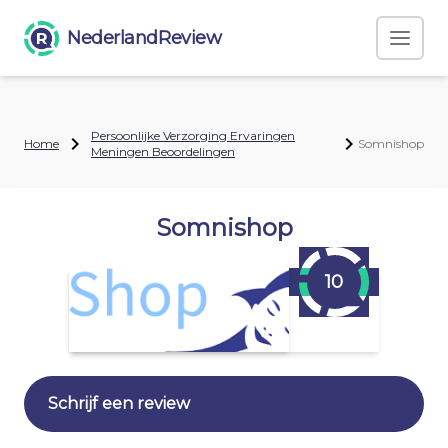
NederlandReview
Persoonlijke Verzorging Ervaringen
Home
Somnishop
Meningen Beoordelingen
Somnishop
10
Schrijf een review