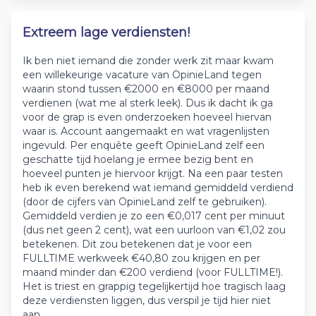
Extreem lage verdiensten!
Ik ben niet iemand die zonder werk zit maar kwam
een willekeurige vacature van OpinieLand tegen
waarin stond tussen €2000 en €8000 per maand
verdienen (wat me al sterk leek). Dus ik dacht ik ga
voor de grap is even onderzoeken hoeveel hiervan
waar is. Account aangemaakt en wat vragenlijsten
ingevuld. Per enquête geeft OpinieLand zelf een
geschatte tijd hoelang je ermee bezig bent en
hoeveel punten je hiervoor krijgt. Na een paar testen
heb ik even berekend wat iemand gemiddeld verdiend
(door de cijfers van OpinieLand zelf te gebruiken).
Gemiddeld verdien je zo een €0,017 cent per minuut
(dus net geen 2 cent), wat een uurloon van €1,02 zou
betekenen. Dit zou betekenen dat je voor een
FULLTIME werkweek €40,80 zou krijgen en per
maand minder dan €200 verdiend (voor FULLTIME!).
Het is triest en grappig tegelijkertijd hoe tragisch laag
deze verdiensten liggen, dus verspil je tijd hier niet
aan...