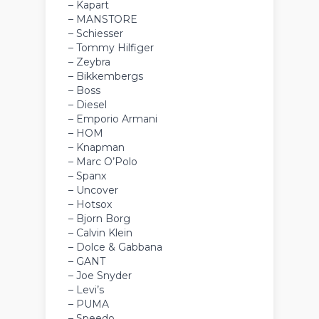
– Kapart
– MANSTORE
– Schiesser
– Tommy Hilfiger
– Zeybra
– Bikkembergs
– Boss
– Diesel
– Emporio Armani
– HOM
– Knapman
– Marc O’Polo
– Spanx
– Uncover
– Hotsox
– Bjorn Borg
– Calvin Klein
– Dolce & Gabbana
– GANT
– Joe Snyder
– Levi’s
– PUMA
– Speedo