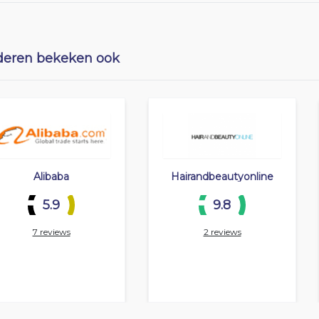
eren bekeken ook
Alibaba
Hairandbeautyonline
5.9
9.8
7 reviews
2 reviews