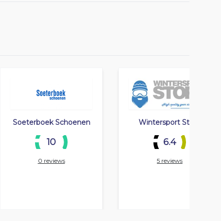
Soeterboek Schoenen
Wintersport Store
10
6.4
0 reviews
5 reviews