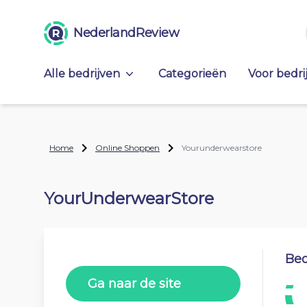
NederlandReview
Alle bedrijven
Categorieën
Voor bedri
Home
Online Shoppen
Yourunderwearstore
YourUnderwearStore
Beo
Ga naar de site