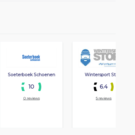
Soeterboek Schoenen
Wintersport Store
10
6.4
0 reviews
5 reviews