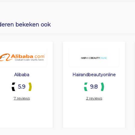
eren bekeken ook
Alibaba
Hairandbeautyonline
5.9
9.8
7 reviews
2 reviews