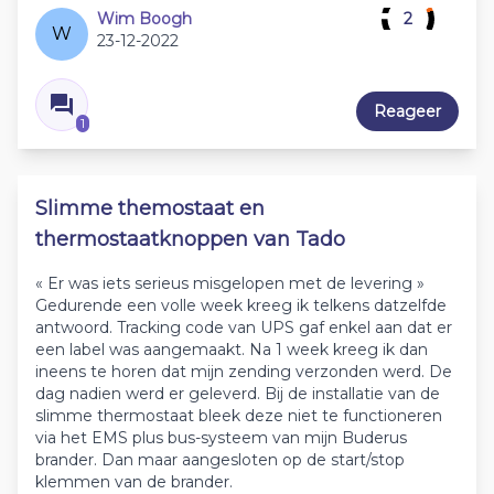
Wim Boogh
2
W
23-12-2022
Reageer
1
Slimme themostaat en
thermostaatknoppen van Tado
« Er was iets serieus misgelopen met de levering »
Gedurende een volle week kreeg ik telkens datzelfde
antwoord. Tracking code van UPS gaf enkel aan dat er
een label was aangemaakt. Na 1 week kreeg ik dan
ineens te horen dat mijn zending verzonden werd. De
dag nadien werd er geleverd. Bij de installatie van de
slimme thermostaat bleek deze niet te functioneren
via het EMS plus bus-systeem van mijn Buderus
brander. Dan maar aangesloten op de start/stop
klemmen van de brander.