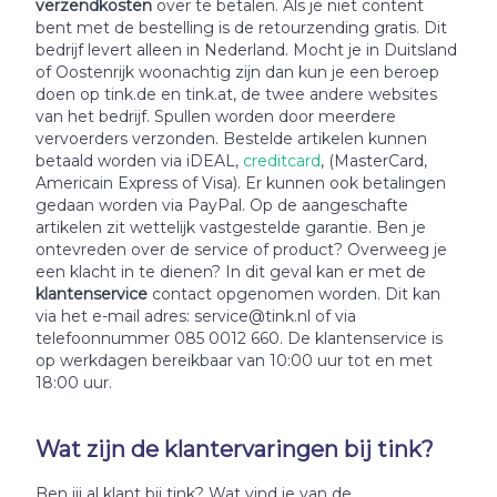
verzendkosten
over te betalen. Als je niet content
bent met de bestelling is de retourzending gratis. Dit
bedrijf levert alleen in Nederland. Mocht je in Duitsland
of Oostenrijk woonachtig zijn dan kun je een beroep
doen op tink.de en tink.at, de twee andere websites
van het bedrijf. Spullen worden door meerdere
vervoerders verzonden. Bestelde artikelen kunnen
betaald worden via iDEAL,
creditcard
, (MasterCard,
Americain Express of Visa). Er kunnen ook betalingen
gedaan worden via PayPal. Op de aangeschafte
artikelen zit wettelijk vastgestelde garantie. Ben je
ontevreden over de service of product? Overweeg je
een klacht in te dienen? In dit geval kan er met de
klantenservice
contact opgenomen worden. Dit kan
via het e-mail adres: service@tink.nl of via
telefoonnummer 085 0012 660. De klantenservice is
op werkdagen bereikbaar van 10:00 uur tot en met
18:00 uur.
Wat zijn de klantervaringen bij tink?
Ben jij al klant bij tink? Wat vind je van de