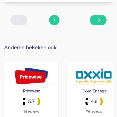
1
Previous
Next
Anderen bekeken ook
Pricewise
Oxxio Energie
5.7
4.6
65 reviews
76 reviews