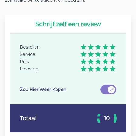
zelf welke winkels slecht en goed zijn!
Schrijf zelf een review
Bestellen
Service
Prijs
Levering
Zou Hier Weer Kopen
Totaal
10