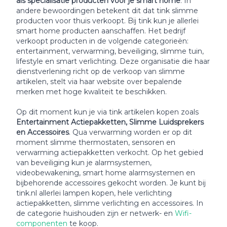
als specialisatie producten voor je smart home
. In
andere bewoordingen betekent dit dat tink slimme
producten voor thuis verkoopt. Bij tink kun je allerlei
smart home producten aanschaffen. Het bedrijf
verkoopt producten in de volgende categorieën:
entertainment, verwarming, beveiliging, slimme tuin,
lifestyle en smart verlichting. Deze organisatie die haar
dienstverlening richt op de verkoop van slimme
artikelen, stelt via haar website over bepalende
merken met hoge kwaliteit te beschikken.
Op dit moment kun je via tink artikelen kopen zoals
Entertainment Actiepakketten, Slimme Luidsprekers
en Accessoires
. Qua verwarming worden er op dit
moment slimme thermostaten, sensoren en
verwarming actiepakketten verkocht. Op het gebied
van beveiliging kun je alarmsystemen,
videobewakening, smart home alarmsystemen en
bijbehorende accessoires gekocht worden. Je kunt bij
tink.nl allerlei lampen kopen, hele verlichting
actiepakketten, slimme verlichting en accessoires. In
de categorie huishouden zijn er netwerk- en
Wifi-
componenten
te koop.