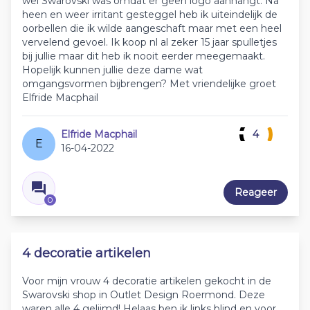
wel Swarovski was omdat er geen logo aanhangt. Na
heen en weer irritant gesteggel heb ik uiteindelijk de
oorbellen die ik wilde aangeschaft maar met een heel
vervelend gevoel. Ik koop nl al zeker 15 jaar spulletjes
bij jullie maar dit heb ik nooit eerder meegemaakt.
Hopelijk kunnen jullie deze dame wat
omgangsvormen bijbrengen? Met vriendelijke groet
Elfride Macphail
Elfride Macphail
4
E
16-04-2022
Reageer
0
4 decoratie artikelen
Voor mijn vrouw 4 decoratie artikelen gekocht in de
Swarovski shop in Outlet Design Roermond. Deze
waren alle 4 gelijmd! Helaas ben ik links blind en voor