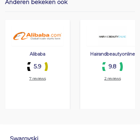
Anderen bekeken ook
Alibaba
Hairandbeautyonline
5.9
9.8
7 reviews
2 reviews
Swarovski