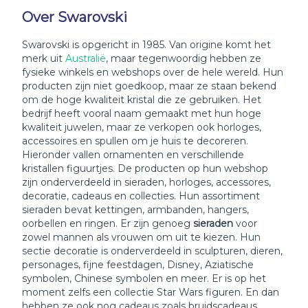
Over Swarovski
Swarovski is opgericht in 1985. Van origine komt het
merk uit
Australië
, maar tegenwoordig hebben ze
fysieke winkels en webshops over de hele wereld. Hun
producten zijn niet goedkoop, maar ze staan bekend
om de hoge kwaliteit kristal die ze gebruiken. Het
bedrijf heeft vooral naam gemaakt met hun hoge
kwaliteit juwelen, maar ze verkopen ook horloges,
accessoires en spullen om je huis te decoreren.
Hieronder vallen ornamenten en verschillende
kristallen figuurtjes. De producten op hun webshop
zijn onderverdeeld in sieraden, horloges, accessores,
decoratie, cadeaus en collecties. Hun assortiment
sieraden bevat kettingen, armbanden, hangers,
oorbellen en ringen. Er zijn genoeg
sieraden
voor
zowel mannen als vrouwen om uit te kiezen. Hun
sectie decoratie is onderverdeeld in sculpturen, dieren,
personages, fijne feestdagen, Disney, Aziatische
symbolen, Chinese symbolen en meer. Er is op het
moment zelfs een collectie Star Wars figuren. En dan
hebben ze ook nog cadeaus zoals bruidscadeaus,