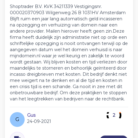
Shoptrader B.V. KVK 34211339 Vestigingsnr.
000020370903 Wilgenweg 26 B 1031HV Amsterdam
Blijft ruim een jaar lang automatisch geld incasseren
na opzegging en verhuizing van domein naar een
andere provider. Mailen hierover heeft geen zin.Deze
firma heeft duidelijk zijn administratie niet op orde een
schriftelijke opzegging is nooit ontvangen terwijl op de
aangegeven datum wel het domein verhuisd is naar
mijndomein.nl waar je wel keurig en zakelijk te woord
wordt gestaan. Wij blijven kosten en tijd verliezen door
maandelijks te storneren en behoorlijk geïrriteerd door
incasso dreigbrieven met kosten. Dit bedrijf denkt niet
mee weigert na te denken en al die tijd en kosten in
een crisis tijd is een schande. Ga nooit in zee met dit
onbetrouwbare bedrijf. Om deze praktijken te stoppen
van het leegtrekken van bedrijven naar de rechtbank.
Gus
2
G
24-09-2021