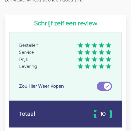
zelf welke winkels slecht en goed zijn!
Schrijf zelf een review
Bestellen
Service
Prijs
Levering
Zou Hier Weer Kopen
Totaal
10