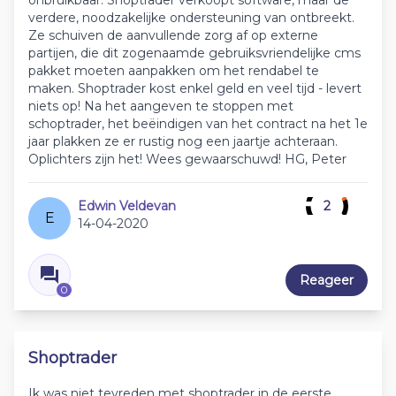
onbruikbaar. Shoptrader verkoopt software, maar de
verdere, noodzakelijke ondersteuning van ontbreekt.
Ze schuiven de aanvullende zorg af op externe
partijen, die dit zogenaamde gebruiksvriendelijke cms
pakket moeten aanpakken om het rendabel te
maken. Shoptrader kost enkel geld en veel tijd - levert
niets op! Na het aangeven te stoppen met
schoptrader, het beëindigen van het contract na het 1e
jaar plakken ze er rustig nog een jaartje achteraan.
Oplichters zijn het! Wees gewaarschuwd! HG, Peter
Edwin Veldevan
2
E
14-04-2020
Reageer
0
Shoptrader
Ik was niet tevreden met shoptrader in de eerste