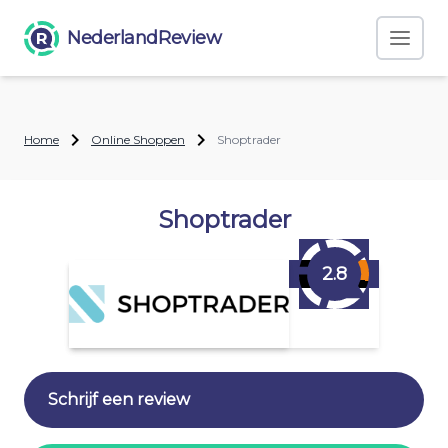
NederlandReview
Home
Online Shoppen
Shoptrader
Shoptrader
2.8
Schrijf een review