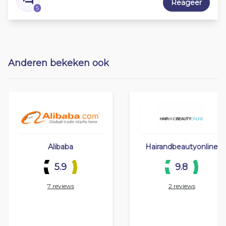
Reageer
5
Anderen bekeken ook
Alibaba
Hairandbeautyonline
5.9
9.8
7 reviews
2 reviews