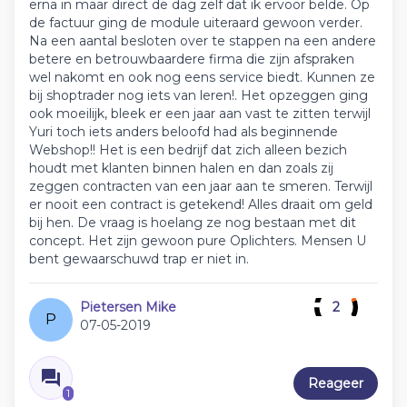
erna in maar direct de dag zelf dat ik ervoor belde. Op
de factuur ging de module uiteraard gewoon verder.
Na een aantal besloten over te stappen na een andere
betere en betrouwbaardere firma die zijn afspraken
wel nakomt en ook nog eens service biedt. Kunnen ze
bij shoptrader nog iets van leren!. Het opzeggen ging
ook moeilijk, bleek er een jaar aan vast te zitten terwijl
Yuri toch iets anders beloofd had als beginnende
Webshop!! Het is een bedrijf dat zich alleen bezich
houdt met klanten binnen halen en dan zoals zij
zeggen contracten van een jaar aan te smeren. Terwijl
er nooit een contract is getekend! Alles draait om geld
bij hen. De vraag is hoelang ze nog bestaan met dit
concept. Het zijn gewoon pure Oplichters. Mensen U
bent gewaarschuwd trap er niet in.
Pietersen Mike
2
P
07-05-2019
Reageer
1