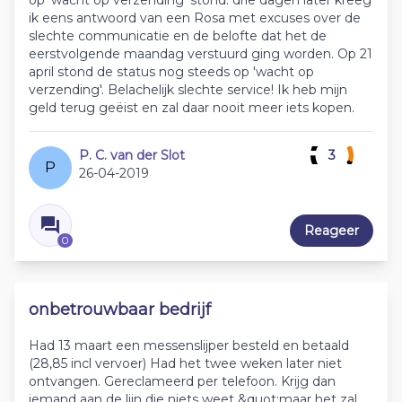
op 'wacht op verzending' stond. drie dagen later kreeg
ik eens antwoord van een Rosa met excuses over de
slechte communicatie en de belofte dat het de
eerstvolgende maandag verstuurd ging worden. Op 21
april stond de status nog steeds op 'wacht op
verzending'. Belachelijk slechte service! Ik heb mijn
geld terug geëist en zal daar nooit meer iets kopen.
P. C. van der Slot
3
P
26-04-2019
Reageer
0
onbetrouwbaar bedrijf
Had 13 maart een messenslijper besteld en betaald
(28,85 incl vervoer) Had het twee weken later niet
ontvangen. Gereclameerd per telefoon. Krijg dan
iemand aan de lijn die niets weet &quot;maar het zal