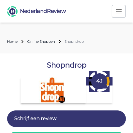
NederlandReview
Home
Online Shoppen
Shopndrop
Shopndrop
4.1
Schrijf een review