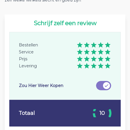
zelf welke winkels slecht en goed zijn!
Schrijf zelf een review
Bestellen
Service
Prijs
Levering
Zou Hier Weer Kopen
Totaal
10