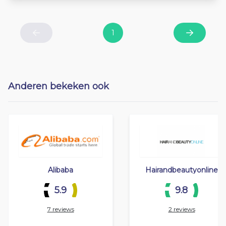
1
Previous
Next
Anderen bekeken ook
Alibaba
Hairandbeautyonline
5.9
9.8
7 reviews
2 reviews