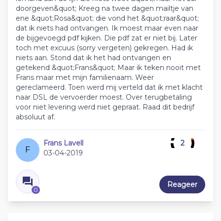
doorgeven&quot; Kreeg na twee dagen mailtje van
ene &quot;Rosa&quot; die vond het &quot;raar&quot;
dat ik niets had ontvangen. Ik moest maar even naar
de bijgevoegd pdf kijken. Die pdf zat er niet bij. Later
toch met excuus (sorry vergeten) gekregen. Had ik
niets aan. Stond dat ik het had ontvangen en
getekend &quot;Frans&quot; Maar ik teken nooit met
Frans maar met mijn familienaam. Weer
gereclameerd. Toen werd mij verteld dat ik met klacht
naar DSL de vervoerder moest. Over terugbetaling
voor niet levering werd niet gepraat. Raad dit bedrijf
absoluut af.
Frans Lavell
2
F
03-04-2019
Reageer
0