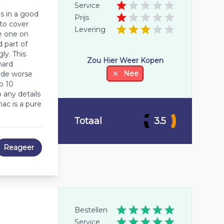
Service
s in a good
Prijs
to cover
Levering
e one on
d part of
ly. This
Zou Hier Weer Kopen
hard
Nee
made worse
o 10
o any details
ac is a pure
Totaal
3.5
Reageer
Bestellen
Service