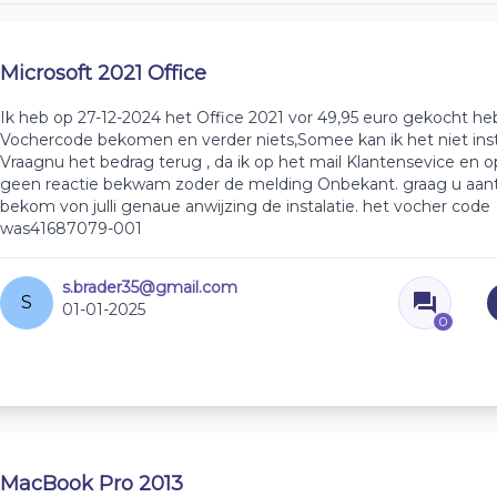
Microsoft 2021 Office
Ik heb op 27-12-2024 het Office 2021 vor 49,95 euro gekocht he
Vochercode bekomen en verder niets,Somee kan ik het niet insta
Vraagnu het bedrag terug , da ik op het mail Klantensevice en o
geen reactie bekwam zoder de melding Onbekant. graag u aant
bekom von julli genaue anwijzing de instalatie. het vocher code
was41687079-001
s.brader35@gmail.com
S
01-01-2025
0
MacBook Pro 2013