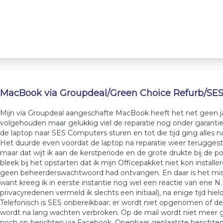
MacBook via Groupdeal/Green Choice Refurb/SE
Mijn via Groupdeal aangeschafte MacBook heeft het net geen j
volgehouden maar gelukkig viel de reparatie nog onder garantie
de laptop naar SES Computers sturen en tot die tijd ging alles n
Het duurde even voordat de laptop na reparatie weer terugges
maar dat wijt ik aan de kerstperiode en de grote drukte bij de po
bleek bij het opstarten dat ik mijn Officepakket niet kon install
geen beheerderswachtwoord had ontvangen. En daar is het mi
want kreeg ik in eerste instantie nog wel een reactie van ene N
privacyredenen vermeld ik slechts een initiaal), na enige tijd hiel
Telefonisch is SES onbereikbaar; er wordt niet opgenomen of de
wordt na lang wachten verbroken. Op de mail wordt niet meer 
noch op berichten via Facebook. Openbaar geplaatste berichte