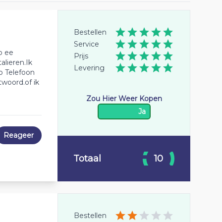
Bestellen
Service
b ee
Prijs
lieren.Ik
Levering
p Telefoon
woord.of ik
Zou Hier Weer Kopen
Ja
Reageer
Totaal
10
Bestellen