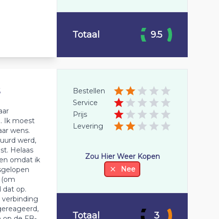
Totaal
9.5
S
Bestellen
Service
aar
Prijs
. Ik moest
Levering
aar wens.
tuurd werd,
st. Helaas
Zou Hier Weer Kopen
eren omdat ik
Nee
sgelopen
. (om
d dat op.
 verbinding
gereageerd,
Totaal
3
n op de FB-