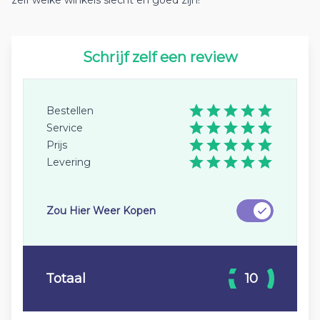
zelf welke winkels slecht en goed zijn!
Schrijf zelf een review
Bestellen
Service
Prijs
Levering
Zou Hier Weer Kopen
Totaal
10