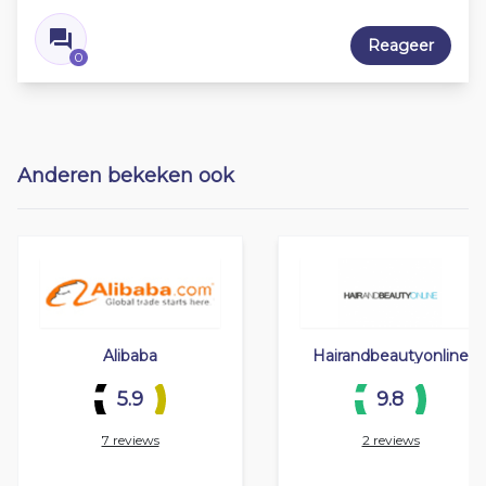
Reageer
0
Anderen bekeken ook
Alibaba
Hairandbeautyonline
5.9
9.8
7 reviews
2 reviews