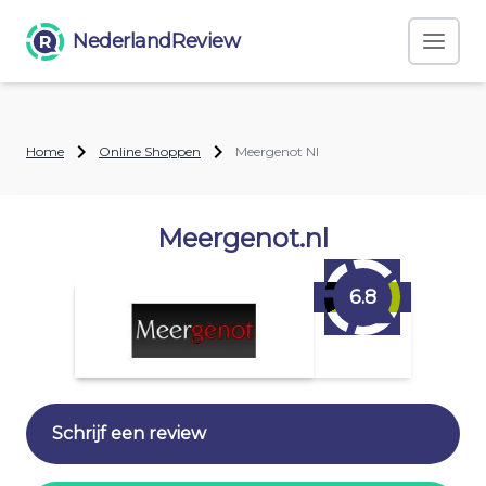
NederlandReview
Home
Online Shoppen
Meergenot Nl
Meergenot.nl
6.8
Schrijf een review