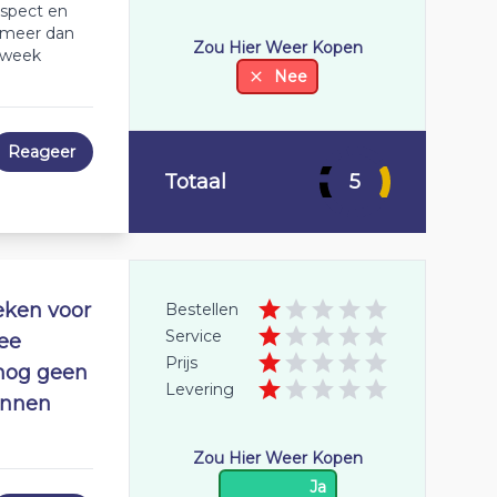
espect en
t meer dan
Zou Hier Weer Kopen
n week
Nee
Reageer
Totaal
5
eken voor
Bestellen
Service
wee
Prijs
nog geen
Levering
innen
Zou Hier Weer Kopen
Ja