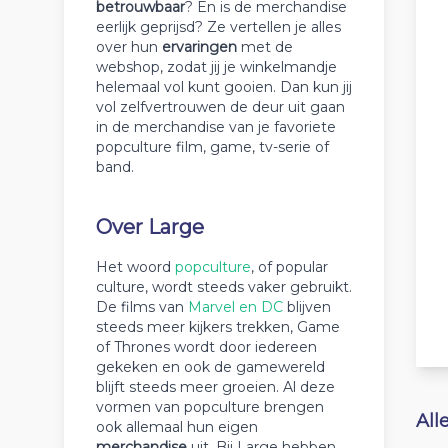
betrouwbaar
? En is de merchandise
eerlijk geprijsd? Ze vertellen je alles
over hun
ervaringen
met de
webshop, zodat jij je winkelmandje
helemaal vol kunt gooien. Dan kun jij
vol zelfvertrouwen de deur uit gaan
in de merchandise van je favoriete
popculture film, game, tv-serie of
band.
Over Large
Het woord
popculture
, of popular
culture, wordt steeds vaker gebruikt.
De films van
Marvel en DC
blijven
steeds meer kijkers trekken, Game
of Thrones wordt door iedereen
gekeken en ook de gamewereld
blijft steeds meer groeien. Al deze
vormen van popculture brengen
All
ook allemaal hun eigen
merchandise
uit. Bij Large hebben