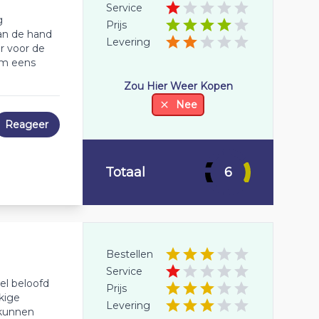
Service
g
Prijs
aan de hand
Levering
r voor de
em eens
Zou Hier Weer Kopen
Nee
Reageer
Totaal
6
Bestellen
Service
nel beloofd
Prijs
kige
Levering
 kunnen