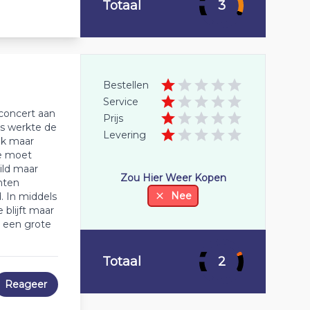
Totaal
3
Bestellen
Service
 concert aan
Prijs
as werkte de
Levering
ik maar
je moet
ild maar
Zou Hier Weer Kopen
hten
Nee
. In middels
blijft maar
n een grote
Totaal
2
Reageer