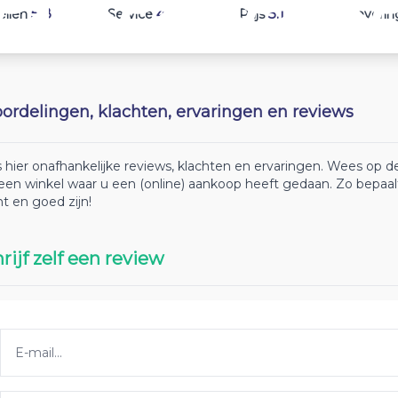
5.8
4
5.1
ellen
Service
Prijs
Leverin
ordelingen, klachten, ervaringen en reviews
 hier onafhankelijke reviews, klachten en ervaringen. Wees op
 een winkel waar u een (online) aankoop heeft gedaan. Zo bepaa
ht en goed zijn!
rijf zelf een review