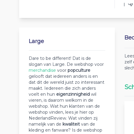
Best
Beo
Large
Lees
Dare to be different! Dat is de
zelf
slogan van Large. De webshop voor
slec
merchandise
voor
popculture
gelooft dat iedereen anders is en
dat dit de wereld juist zo interessant
Sch
maakt. Iedereen die zich anders
voelt en hun
eigenzinnigheid
wil
vieren, is daarom welkom in de
webshop. Wat hun klanten van de
webshop vinden, lees je hier op
NederlandReview. Wat vinden zij
namelijk van de
kwaliteit
van de
kleding en fanware? Is de webshop