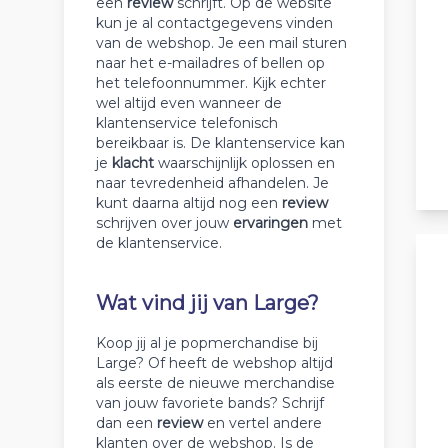
een
review
schrijft. Op de website
kun je al contactgegevens vinden
van de webshop. Je een mail sturen
naar het e-mailadres of bellen op
het telefoonnummer. Kijk echter
wel altijd even wanneer de
klantenservice telefonisch
bereikbaar is. De klantenservice kan
je
klacht
waarschijnlijk oplossen en
naar tevredenheid afhandelen. Je
kunt daarna altijd nog een
review
schrijven over jouw
ervaringen
met
de klantenservice.
Wat vind jij van Large?
Koop jij al je popmerchandise bij
Large? Of heeft de webshop altijd
als eerste de nieuwe merchandise
van jouw favoriete bands? Schrijf
dan een
review
en vertel andere
klanten over de webshop. Is de