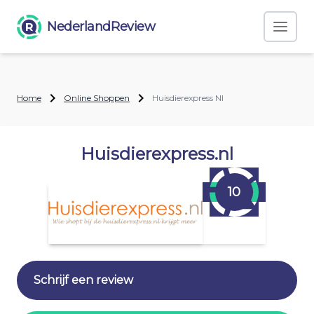
NederlandReview
Home
Online Shoppen
Huisdierexpress Nl
Huisdierexpress.nl
10
Schrijf een review