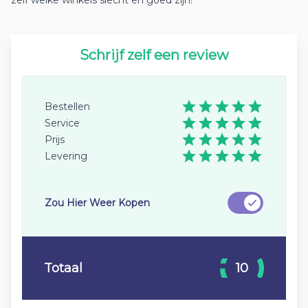
zelf welke winkels slecht en goed zijn!
Schrijf zelf een review
Bestellen
Service
Prijs
Levering
Zou Hier Weer Kopen
Totaal
10