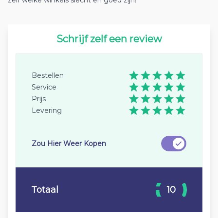
zelf welke winkels slecht en goed zijn!
Schrijf zelf een review
Bestellen
Service
Prijs
Levering
Zou Hier Weer Kopen
Totaal
10