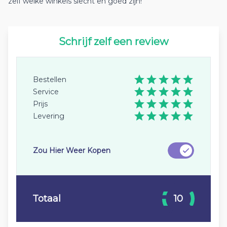
zelf welke winkels slecht en goed zijn!
Schrijf zelf een review
Bestellen
Service
Prijs
Levering
Zou Hier Weer Kopen
Totaal
10