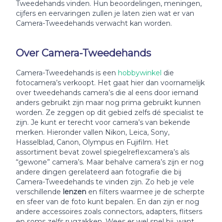
Tweedehands vinden. Hun beoordelingen, meningen,
cijfers en eervaringen zullen je laten zien wat er van
Camera-Tweedehands verwacht kan worden.
Over Camera-Tweedehands
Camera-Tweedehands is een
hobbywinkel
die
fotocamera’s verkoopt. Het gaat hier dan voornamelijk
over tweedehands camera’s die al eens door iemand
anders gebruikt zijn maar nog prima gebruikt kunnen
worden. Ze zeggen op dit gebied zelfs dé specialist te
zijn. Je kunt er terecht voor camera’s van bekende
merken. Hieronder vallen Nikon, Leica, Sony,
Hasselblad, Canon, Olympus en Fujifilm. Het
assortiment bevat zowel spiegelreflexcamera’s als
“gewone” camera’s. Maar behalve camera’s zijn er nog
andere dingen gerelateerd aan fotografie die bij
Camera-Tweedehands te vinden zijn. Zo heb je vele
verschillende
lenzen
en filters waarmee je de scherpte
en sfeer van de foto kunt bepalen. En dan zijn er nog
andere accessoires zoals connectors, adapters, flitsers
en soms zelfs rugzakken. Wees er wel snel bij, want