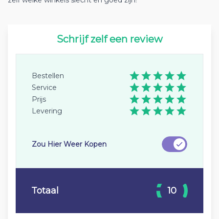
zelf welke winkels slecht en goed zijn!
Schrijf zelf een review
Bestellen
Service
Prijs
Levering
Zou Hier Weer Kopen
Totaal
10