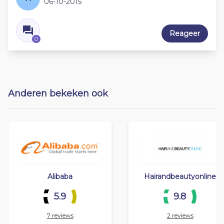
06-10-2015
Reageer
0
Anderen bekeken ook
Alibaba
Hairandbeautyonline
5.9
9.8
7 reviews
2 reviews