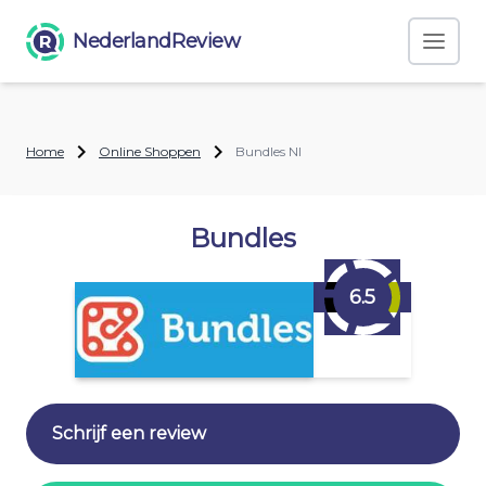
NederlandReview
Home
Online Shoppen
Bundles Nl
Bundles
6.5
Schrijf een review