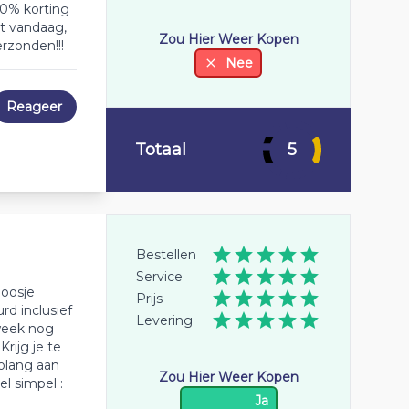
10% korting
et vandaag,
Zou Hier Weer Kopen
rzonden!!!
Nee
Reageer
Totaal
5
Bestellen
Service
doosje
Prijs
d inclusief
Levering
 week nog
rijg je te
zolang aan
Zou Hier Weer Kopen
l simpel :
Ja