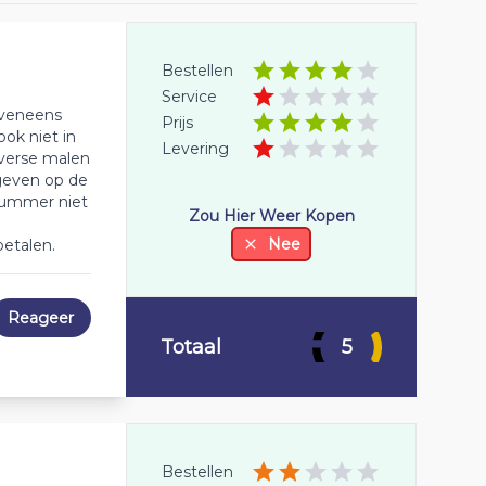
Bestellen
Service
 eveneens
Prijs
ok niet in
Levering
iverse malen
geven op de
nnummer niet
Zou Hier Weer Kopen
Nee
betalen.
Reageer
Totaal
5
Bestellen