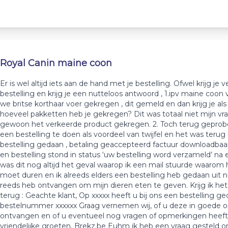
Royal Canin maine coon
Er is wel altijd iets aan de hand met je bestelling. Ofwel krijg je 
bestelling en krijg je een nutteloos antwoord , 1.ipv maine coon
we britse korthaar voer gekregen , dit gemeld en dan krijg je al
hoeveel pakketten heb je gekregen? Dit was totaal niet mijn vra
gewoon het verkeerde product gekregen. 2. Toch terug gepro
een bestelling te doen als voordeel van twijfel en het was terug b
bestelling gedaan , betaling geaccepteerd factuur downloadbaa
en bestelling stond in status ‘uw bestelling word verzameld’ na
was dit nog altijd het geval waarop ik een mail stuurde waarom 
moet duren en ik alreeds elders een bestelling heb gedaan uit
reeds heb ontvangen om mijn dieren eten te geven. Krijg ik he
terug : Geachte klant, Op xxxxx heeft u bij ons een bestelling 
bestelnummer xxxxxx Graag vernemen wij, of u deze in goede o
ontvangen en of u eventueel nog vragen of opmerkingen heeft
vriendelijke groeten, Brekz.be Euhm ik heb een vraag gesteld 