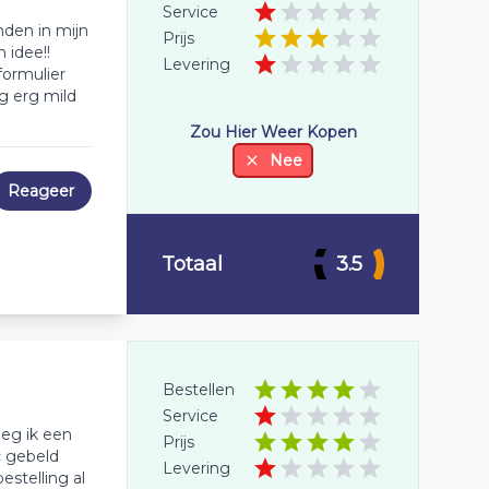
Service
nden in mijn
Prijs
 idee!!
Levering
formulier
og erg mild
Zou Hier Weer Kopen
Nee
Reageer
Totaal
3.5
Bestellen
Service
eg ik een
Prijs
c gebeld
Levering
estelling al