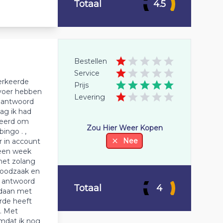
Totaal
4.5
Bestellen
Service
verkeerde
Prijs
 voer hebben
Levering
s antwoord
ag ik had
beerd om
Zou Hier Weer Kopen
ingo . ,
Nee
r in account
 een week
het zolang
 noodzaak en
t antwoord
Totaal
4
gedaan met
rde heeft
. Met
omdat ik nog