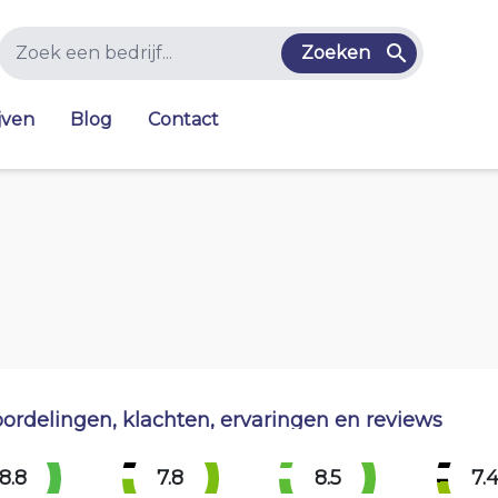
Zoeken
jven
Blog
Contact
ordelingen, klachten, ervaringen en reviews
8.8
7.8
8.5
7.