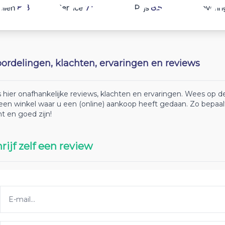
8.8
7.8
8.5
ellen
Service
Prijs
Leverin
ordelingen, klachten, ervaringen en reviews
 hier onafhankelijke reviews, klachten en ervaringen. Wees op
 een winkel waar u een (online) aankoop heeft gedaan. Zo bepaa
ht en goed zijn!
rijf zelf een review